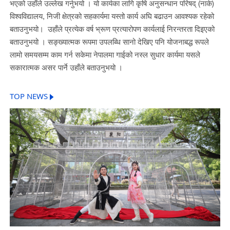
भएको
उहाँले
उल्लेख
गर्नुभयो
।
यो
कार्यका
लागि
कृषि
अनुसन्धान
परिषद्
(
नार्क
)
विश्वविद्यालय
,
निजी
क्षेत्रको
सहकार्यमा
यस्तो
कार्य
अघि
बढाउन
आवश्यक
रहेको
बताउनुभयो।
उहाँले
प्रत्येक
वर्ष
भ्रूण
प्रत्यारोपण
कार्यलाई
निरन्तरता
दिइएको
बताउनुभयो
।
सङ्ख्यात्मक
रूपमा
उपलब्धि
सानो
देखिए
पनि
योजनाबद्ध
रूपले
लामो
समयसम्म
काम
गर्न
सकेमा
नेपालमा
गाईको
नस्ल
सुधार
कार्यमा
यसले
सकारात्मक
असर
पार्ने
उहाँले
बताउनुभयो
।
TOP NEWS