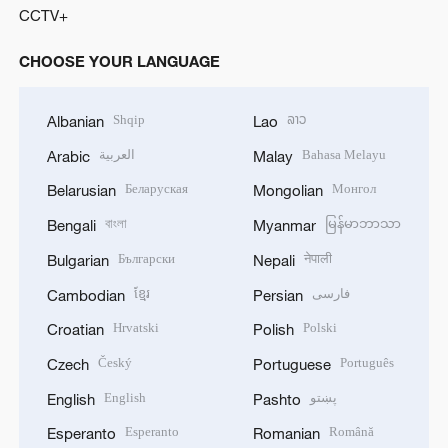
CCTV+
CHOOSE YOUR LANGUAGE
Shqip
ລາວ
Albanian
Lao
العربية
Bahasa Melayu
Arabic
Malay
Беларуская
Монгол
Belarusian
Mongolian
বাংলা
မြန်မာဘာသာ
Bengali
Myanmar
Български
नेपाली
Bulgarian
Nepali
ខ្មែរ
فارسی
Cambodian
Persian
Hrvatski
Polski
Croatian
Polish
Český
Português
Czech
Portuguese
English
پښتو
English
Pashto
Esperanto
Română
Esperanto
Romanian