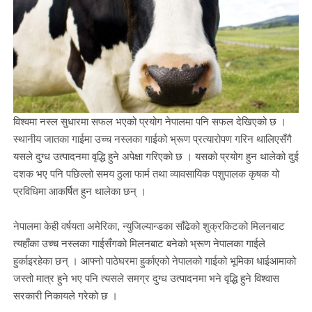
विश्वमा
नस्ल
सुधारमा
सफल
भएको
प्रयोग
नेपालमा
पनि
सफल
देखिएको
छ
।
स्थानीय
जातका
गाईमा
उच्च
नस्लका
गाईको
भ्रूण
प्रत्यारोपण
गरिन
थालिएसँगै
यसले
दुग्ध
उत्पादनमा
वृद्धि
हुने
अपेक्षा
गरिएको
छ
।
यसको
प्रयोग
हुन
थालेको
दुई
दशक
भए
पनि
पछिल्लो
समय
ठुला
फार्म
तथा
व्यावसायिक
पशुपालक
कृषक
यो
प्रविधिमा
आकर्षित
हुन
थालेका
छन्
।
नेपालमा
केही
वर्षयता
अमेरिका
,
न्युजिल्यान्डका
साँढेको
शुक्रकिटको
मिलनबाट
त्यहाँका
उच्च
नस्लका
गाईसँगको
मिलनबाट
बनेको
भ्रूण
नेपालका
गाईले
हुर्काइरहेका
छन्
।
आफ्नो
पाठेघरमा
हुर्काएको
नेपालको
गाईको
भूमिका
धाईआमाको
जस्तो
मात्र
हुने
भए
पनि
त्यसले
समग्र
दुग्ध
उत्पादनमा
भने
वृद्धि
हुने
विश्वास
सरकारी
निकायले
गरेको
छ
।