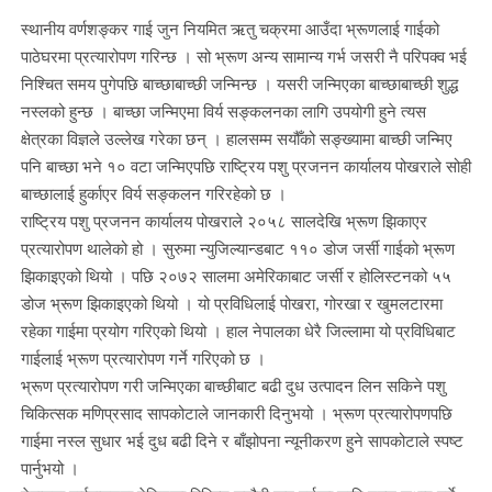
स्थानीय
वर्णशङ्कर
गाई
जुन
नियमित
ऋतु
चक्रमा
आउँदा
भ्रूणलाई
गाईको
पाठेघरमा
प्रत्यारोपण
गरिन्छ
।
सो
भ्रूण
अन्य
सामान्य
गर्भ
जसरी
नै
परिपक्व
भई
निश्चित
समय
पुगेपछि
बाच्छाबाच्छी
जन्मिन्छ
।
यसरी
जन्मिएका
बाच्छाबाच्छी
शुद्ध
नस्लको
हुन्छ
।
बाच्छा
जन्मिएमा
विर्य
सङ्कलनका
लागि
उपयोगी
हुने
त्यस
क्षेत्रका
विज्ञले
उल्लेख
गरेका
छन्
।
हालसम्म
सयौँको
सङ्ख्यामा
बाच्छी
जन्मिए
पनि
बाच्छा
भने
१०
वटा
जन्मिएपछि
राष्ट्रिय
पशु
प्रजनन
कार्यालय
पोखराले
सोही
बाच्छालाई
हुर्काएर
विर्य
सङ्कलन
गरिरहेको
छ
।
राष्ट्रिय
पशु
प्रजनन
कार्यालय
पोखराले
२०५८
सालदेखि
भ्रूण
झिकाएर
प्रत्यारोपण
थालेको
हो
।
सुरुमा
न्युजिल्यान्डबाट
११०
डोज
जर्सी
गाईको
भ्रूण
झिकाइएको
थियो
।
पछि
२०७२
सालमा
अमेरिकाबाट
जर्सी
र
होलिस्टनको
५५
डोज
भ्रूण
झिकाइएको
थियो
।
यो
प्रविधिलाई
पोखरा
,
गोरखा
र
खुमलटारमा
रहेका
गाईमा
प्रयोग
गरिएको
थियो
।
हाल
नेपालका
धेरै
जिल्लामा
यो
प्रविधिबाट
गाईलाई
भ्रूण
प्रत्यारोपण
गर्ने
गरिएको
छ
।
भ्रूण
प्रत्यारोपण
गरी
जन्मिएका
बाच्छीबाट
बढी
दुध
उत्पादन
लिन
सकिने
पशु
चिकित्सक
मणिप्रसाद
सापकोटाले
जानकारी
दिनुभयो
।
भ्रूण
प्रत्यारोपणपछि
गाईमा
नस्ल
सुधार
भई
दुध
बढी
दिने
र
बाँझोपना
न्यूनीकरण
हुने
सापकोटाले
स्पष्ट
पार्नुभयो
।