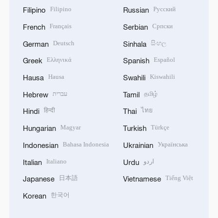
Filipino
Русский
Filipino
Russian
Français
Српски
French
Serbian
Deutsch
සිංහල
German
Sinhala
Ελληνικά
Español
Greek
Spanish
Hausa
Kiswahili
Hausa
Swahili
עברית
தமிழ்
Hebrew
Tamil
हिन्दी
ไทย
Hindi
Thai
Magyar
Türkçe
Hungarian
Turkish
Bahasa Indonesia
Українська
Indonesian
Ukrainian
Italiano
اردو
Italian
Urdu
日本語
Tiếng Việt
Japanese
Vietnamese
한국어
Korean