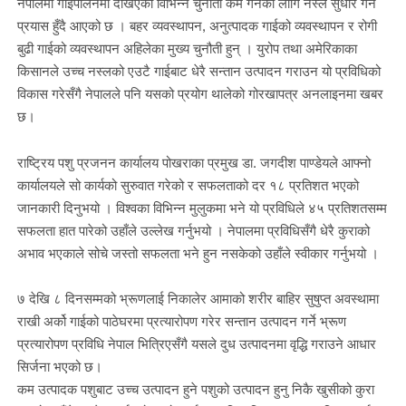
नेपालमा
गाईपालनमा
देखिएका
विभिन्न
चुनौती
कम
गर्नका
लागि
नस्ल
सुधार
गर्ने
प्रयास
हुँदै
आएको
छ
।
बहर
व्यवस्थापन
,
अनुत्पादक
गाईको
व्यवस्थापन
र
रोगी
बुढी
गाईको
व्यवस्थापन
अहिलेका
मुख्य
चुनौती
हुन्
।
युरोप
तथा
अमेरिकाका
किसानले
उच्च
नस्लको
एउटै
गाईबाट
धेरै
सन्तान
उत्पादन
गराउन
यो
प्रविधिको
विकास
गरेसँगै
नेपालले
पनि
यसको
प्रयोग
थालेको गोरखापत्र अनलाइनमा खबर
छ।
राष्ट्रिय
पशु
प्रजनन
कार्यालय
पोखराका
प्रमुख
डा
.
जगदीश
पाण्डेयले
आफ्नो
कार्यालयले
सो
कार्यको
सुरुवात
गरेको
र
सफलताको
दर
१८
प्रतिशत
भएको
जानकारी
दिनुभयो
।
विश्वका
विभिन्न
मुलुकमा
भने
यो
प्रविधिले
४५
प्रतिशतसम्म
सफलता
हात
पारेको
उहाँले
उल्लेख
गर्नुभयो
।
नेपालमा
प्रविधिसँगै
धेरै
कुराको
अभाव
भएकाले
सोचे
जस्तो
सफलता
भने
हुन
नसकेको
उहाँले
स्वीकार
गर्नुभयो
।
७ देखि
८
दिनसम्मको
भ्रूणलाई
निकालेर
आमाको
शरीर
बाहिर
सुषुप्त
अवस्थामा
राखी
अर्को
गाईको
पाठेघरमा
प्रत्यारोपण
गरेर
सन्तान
उत्पादन
गर्ने
भ्रूण
प्रत्यारोपण
प्रविधि
नेपाल
भित्रिएसँगै
यसले
दुध
उत्पादनमा
वृद्धि
गराउने
आधार
सिर्जना
भएको
छ।
कम
उत्पादक
पशुबाट
उच्च
उत्पादन
हुने
पशुको
उत्पादन
हुनु
निकै
खुसीको
कुरा