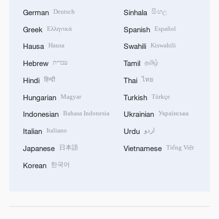
Deutsch
සිංහල
German
Sinhala
Ελληνικά
Español
Greek
Spanish
Hausa
Kiswahili
Hausa
Swahili
עברית
தமிழ்
Hebrew
Tamil
हिन्दी
ไทย
Hindi
Thai
Magyar
Türkçe
Hungarian
Turkish
Bahasa Indonesia
Українська
Indonesian
Ukrainian
Italiano
اردو
Italian
Urdu
日本語
Tiếng Việt
Japanese
Vietnamese
한국어
Korean