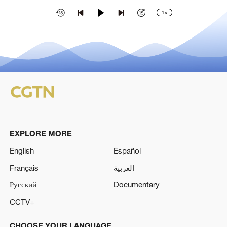
1x
EXPLORE MORE
English
Español
Français
العربية
Русский
Documentary
CCTV+
CHOOSE YOUR LANGUAGE