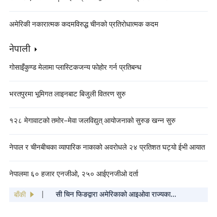
अमेरिकी नकारात्मक कदमविरुद्ध चीनको प्रतिरोधात्मक कदम
नेपाली
गोसाइँकुण्ड मेलामा प्लास्टिकजन्य फोहोर गर्न प्रतिबन्ध
भरतपुरमा भूमिगत लाइनबाट बिजुली वितरण सुरु
१२८ मेगावाटको तमोर–मेवा जलविद्युत् आयोजनाको सुरुङ खन्न सुरु
नेपाल र चीनबीचका व्यापारिक नाकाको अवरोधले २४ प्रतिशत घट्यो ईभी आयात
नेपालमा ६० हजार एनजीओ, २५० आईएनजीओ दर्ता
"बसन्त महोत्सव गाला २०२५ को कार्यक्रम सूची"
सार्वजनिक
बाँकी
सी चिन फिङद्वारा अमेरिकाको आइओवा राज्यका
साथीहरूलाई वसन्त चाडको शुभकामना कार्ड पठाइएको
चिनियाँ केन्द्रिय विभागहरूबाट सिचाङ भूकम्प प्रभावित