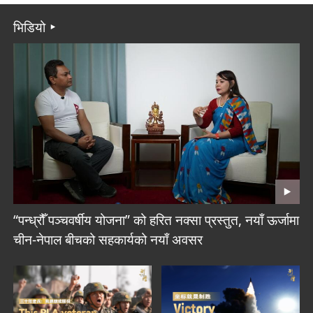
क्षेत्रमा पठाइएका पहिलो खेपको राहत सामग्री पुग्यो
भिडियो
“पन्ध्रौँ पञ्चवर्षीय योजना” को हरित नक्सा प्रस्तुत, नयाँ ऊर्जामा
चीन-नेपाल बीचको सहकार्यको नयाँ अवसर