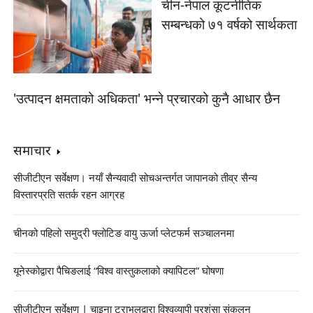
चीन-नेपाल कूटनीतिक
सम्बन्धको ७१ वर्षको सार्थकता
'उत्पादन क्षमताको अधिकता' भन्ने प्रचारको कुनै आधार छैन
समाचार
सीजीटीएन सर्वेक्षण। नयाँ सैन्यवादी सोचअन्तर्गत जापानको तीव्र सैन्य
विस्तारप्रति सतर्क रहन आग्रह
चीनको पहिलो समुद्री फ्लोटिङ वायु ऊर्जा प्लेटफर्म सञ्चालनमा
यूनेस्कोद्वारा पैचिङलाई “विश्व वास्तुकलाको क्यापिटल” घोषणा
सीजीटीएन सर्वेक्षण | चाइना ट्राभलद्वारा विश्वव्यापी प्रशंसा संकलन