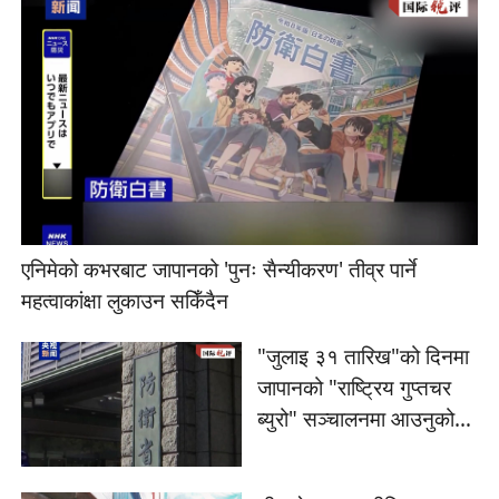
एनिमेको कभरबाट जापानको 'पुनः सैन्यीकरण' तीव्र पार्ने
महत्वाकांक्षा लुकाउन सकिँदैन
"जुलाइ ३१ तारिख"को दिनमा
जापानको "राष्ट्रिय गुप्तचर
ब्युरो" सञ्चालनमा आउनुको
रहस्य के हो?