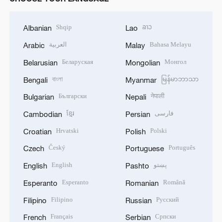
Shqip
ລາວ
Albanian
Lao
العربية
Bahasa Melayu
Arabic
Malay
Беларуская
Монгол
Belarusian
Mongolian
বাংলা
မြန်မာဘာသာ
Bengali
Myanmar
Български
नेपाली
Bulgarian
Nepali
ខ្មែរ
فارسی
Cambodian
Persian
Hrvatski
Polski
Croatian
Polish
Český
Português
Czech
Portuguese
English
پښتو
English
Pashto
Esperanto
Română
Esperanto
Romanian
Filipino
Русский
Filipino
Russian
Français
Српски
French
Serbian