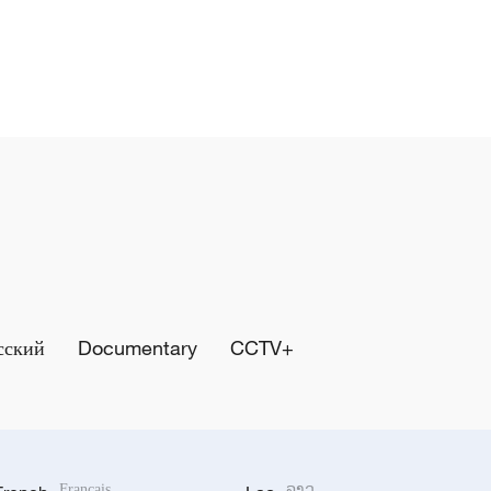
сский
Documentary
CCTV+
Français
ລາວ