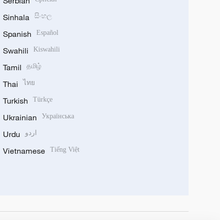
Serbian
Sinhala
සිංහල
Spanish
Español
Swahili
Kiswahili
Tamil
தமிழ்
Thai
ไทย
Turkish
Türkçe
Ukrainian
Українська
Urdu
اردو
Vietnamese
Tiếng Việt