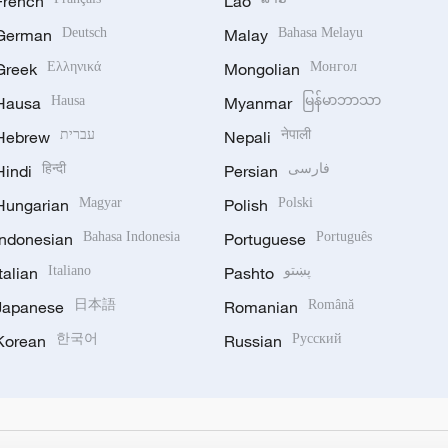
French
Lao
German
Deutsch
Malay
Bahasa Melayu
Greek
Ελληνικά
Mongolian
Монгол
Hausa
Hausa
Myanmar
မြန်မာဘာသာ
Hebrew
עברית
Nepali
नेपाली
Hindi
हिन्दी
Persian
فارسی
Hungarian
Magyar
Polish
Polski
Indonesian
Bahasa Indonesia
Portuguese
Português
Italian
Italiano
Pashto
پښتو
Japanese
日本語
Romanian
Română
Korean
한국어
Russian
Русский