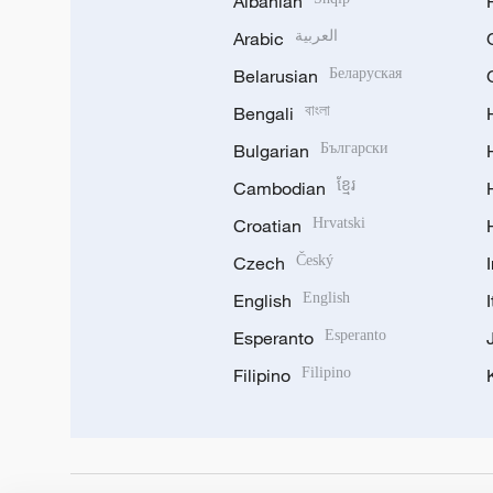
Albanian
Arabic
العربية
Belarusian
Беларуская
Bengali
বাংলা
Bulgarian
Български
Cambodian
ខ្មែរ
Croatian
Hrvatski
Czech
Český
English
English
Esperanto
Esperanto
Filipino
Filipino