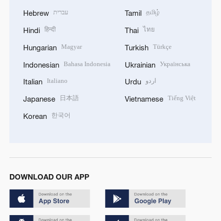
עברית
தமிழ்
Hebrew
Tamil
हिन्दी
ไทย
Hindi
Thai
Magyar
Türkçe
Hungarian
Turkish
Bahasa Indonesia
Українська
Indonesian
Ukrainian
Italiano
اردو
Italian
Urdu
日本語
Tiếng Việt
Japanese
Vietnamese
한국어
Korean
DOWNLOAD OUR APP