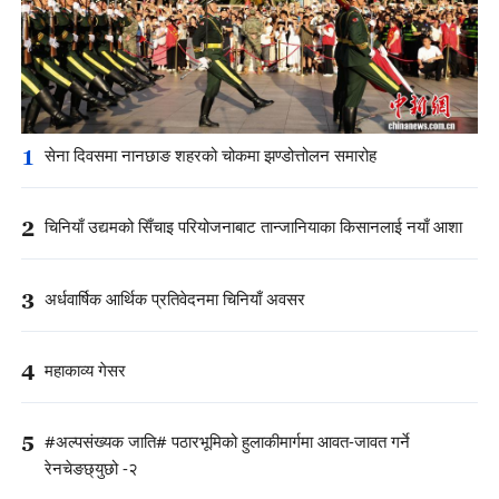
1
सेना दिवसमा नानछाङ शहरको चोकमा झण्डोत्तोलन समारोह
2
चिनियाँ उद्यमको सिँचाइ परियोजनाबाट तान्जानियाका किसानलाई नयाँ आशा
3
अर्धवार्षिक आर्थिक प्रतिवेदनमा चिनियाँ अवसर
4
महाकाव्य गेसर
5
#अल्पसंख्यक जाति# पठारभूमिको हुलाकीमार्गमा आवत-जावत गर्ने
रेनचेङछ्युछो -२