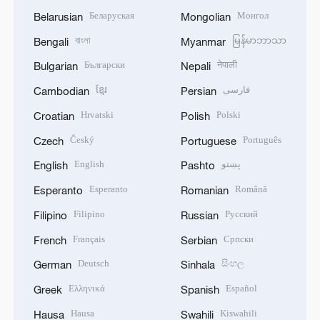
Беларуская
Монгол
Belarusian
Mongolian
বাংলা
မြန်မာဘာသာ
Bengali
Myanmar
Български
नेपाली
Bulgarian
Nepali
ខ្មែរ
فارسی
Cambodian
Persian
Hrvatski
Polski
Croatian
Polish
Český
Português
Czech
Portuguese
English
پښتو
English
Pashto
Esperanto
Română
Esperanto
Romanian
Filipino
Русский
Filipino
Russian
Français
Српски
French
Serbian
Deutsch
සිංහල
German
Sinhala
Ελληνικά
Español
Greek
Spanish
Hausa
Kiswahili
Hausa
Swahili