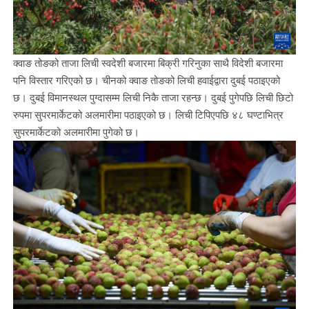
क्वाङ तोङको ताजा लिची स्वदेशी बजारमा बिक्री गरिनुका साथै विदेशी बजारमा
पनि विस्तार गरिएको छ। चीनको क्वाङ तोङको लिची हवाईद्वारा दुबई पठाइएको
छ। दुबई विमानस्थल पुग्दासम्म लिची निकै ताजा रहन्छ। दुबई पुगेपछि लिची छिटो
रुपमा सुपरमार्केटको अलमारीमा पठाइएको छ। लिची टिपिएपछि ४८ घण्टाभित्र
सुपरमार्केटको अलमारीमा पुगेको छ।