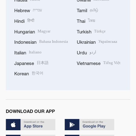
עברית
தமிழ்
Hebrew
Tamil
हिन्दी
ไทย
Hindi
Thai
Magyar
Türkçe
Hungarian
Turkish
Bahasa Indonesia
Українська
Indonesian
Ukrainian
Italiano
اردو
Italian
Urdu
日本語
Tiếng Việt
Japanese
Vietnamese
한국어
Korean
DOWNLOAD OUR APP