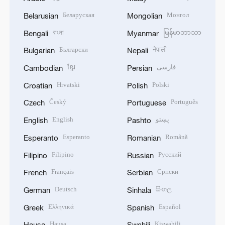
Беларуская
Монгол
Belarusian
Mongolian
বাংলা
မြန်မာဘာသာ
Bengali
Myanmar
Български
नेपाली
Bulgarian
Nepali
ខ្មែរ
فارسی
Cambodian
Persian
Hrvatski
Polski
Croatian
Polish
Český
Português
Czech
Portuguese
English
پښتو
English
Pashto
Esperanto
Română
Esperanto
Romanian
Filipino
Русский
Filipino
Russian
Français
Српски
French
Serbian
Deutsch
සිංහල
German
Sinhala
Ελληνικά
Español
Greek
Spanish
Hausa
Kiswahili
Hausa
Swahili