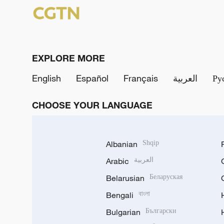
EXPLORE MORE
English
Español
Français
العربية
Ру
CHOOSE YOUR LANGUAGE
Albanian
Shqip
Arabic
العربية
Belarusian
Беларуская
Bengali
বাংলা
Bulgarian
Български