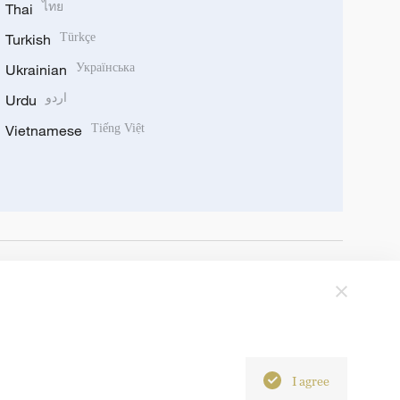
Thai
ไทย
Turkish
Türkçe
Ukrainian
Українська
Urdu
اردو
Vietnamese
Tiếng Việt
I agree
6