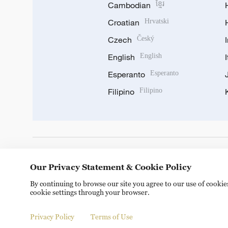
Cambodian
ខ្មែរ
Croatian
Hrvatski
Czech
Český
English
English
Esperanto
Esperanto
Filipino
Filipino
DOWNLOAD OUR APP
Our Privacy Statement & Cookie Policy
By continuing to browse our site you agree to our use of cooki
cookie settings through your browser.
Privacy Policy
Terms of Use
Copyright © 2024 CGTN.
京ICP备20000184号
京公网安