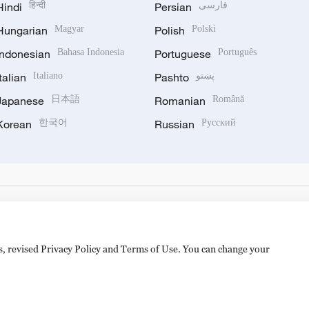
Hindi
हिन्दी
Persian
فارسی
Hungarian
Magyar
Polish
Polski
Indonesian
Bahasa Indonesia
Portuguese
Português
Italian
Italiano
Pashto
پښتو
Japanese
日本語
Romanian
Română
Korean
한국어
Russian
Русский
es, revised Privacy Policy and Terms of Use. You can change your
备 11010502050052号
Disinformation report hotline: 010-8506146