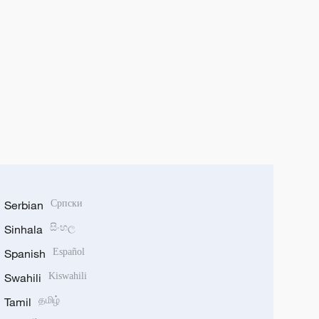
Serbian
Српски
Sinhala
සිංහල
Spanish
Español
Swahili
Kiswahili
Tamil
தமிழ்