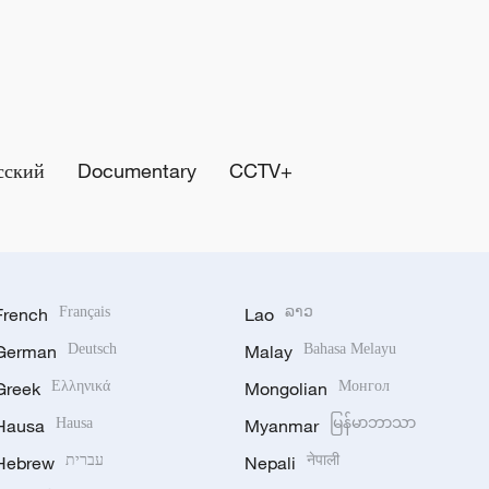
сский
Documentary
CCTV+
French
Français
Lao
ລາວ
German
Deutsch
Malay
Bahasa Melayu
Greek
Ελληνικά
Mongolian
Монгол
Hausa
Hausa
Myanmar
မြန်မာဘာသာ
Hebrew
עברית
Nepali
नेपाली