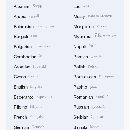
Shqip
ລາວ
Albanian
Lao
العربية
Bahasa Melayu
Arabic
Malay
Беларуская
Монгол
Belarusian
Mongolian
বাংলা
မြန်မာဘာသာ
Bengali
Myanmar
Български
नेपाली
Bulgarian
Nepali
ខ្មែរ
فارسی
Cambodian
Persian
Hrvatski
Polski
Croatian
Polish
Český
Português
Czech
Portuguese
English
پښتو
English
Pashto
Esperanto
Română
Esperanto
Romanian
Filipino
Русский
Filipino
Russian
Français
Српски
French
Serbian
Deutsch
සිංහල
German
Sinhala