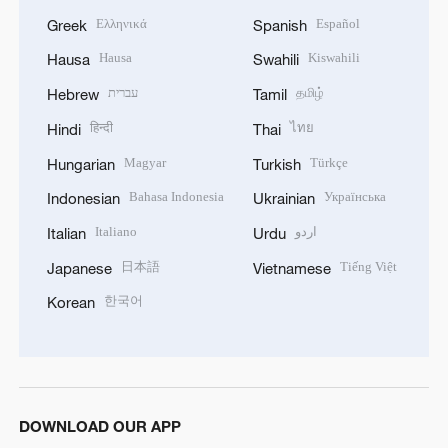
Ελληνικά
Español
Greek
Spanish
Hausa
Kiswahili
Hausa
Swahili
עברית
தமிழ்
Hebrew
Tamil
हिन्दी
ไทย
Hindi
Thai
Magyar
Türkçe
Hungarian
Turkish
Bahasa Indonesia
Українська
Indonesian
Ukrainian
Italiano
اردو
Italian
Urdu
日本語
Tiếng Việt
Japanese
Vietnamese
한국어
Korean
DOWNLOAD OUR APP