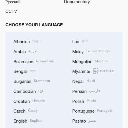
Русский
Documentary
CCTV+
CHOOSE YOUR LANGUAGE
Shqip
ລາວ
Albanian
Lao
العربية
Bahasa Melayu
Arabic
Malay
Беларуская
Монгол
Belarusian
Mongolian
বাংলা
မြန်မာဘာသာ
Bengali
Myanmar
Български
नेपाली
Bulgarian
Nepali
ខ្មែរ
فارسی
Cambodian
Persian
Hrvatski
Polski
Croatian
Polish
Český
Português
Czech
Portuguese
English
پښتو
English
Pashto