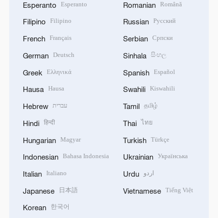
Esperanto
Română
Esperanto
Romanian
Filipino
Русский
Filipino
Russian
Français
Српски
French
Serbian
Deutsch
සිංහල
German
Sinhala
Ελληνικά
Español
Greek
Spanish
Hausa
Kiswahili
Hausa
Swahili
עברית
தமிழ்
Hebrew
Tamil
हिन्दी
ไทย
Hindi
Thai
Magyar
Türkçe
Hungarian
Turkish
Bahasa Indonesia
Українська
Indonesian
Ukrainian
Italiano
اردو
Italian
Urdu
日本語
Tiếng Việt
Japanese
Vietnamese
한국어
Korean