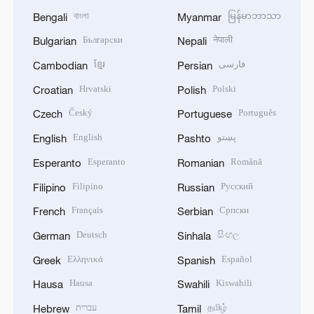
বাংলা
မြန်မာဘာသာ
Bengali
Myanmar
Български
नेपाली
Bulgarian
Nepali
ខ្មែរ
فارسی
Cambodian
Persian
Hrvatski
Polski
Croatian
Polish
Český
Português
Czech
Portuguese
English
پښتو
English
Pashto
Esperanto
Română
Esperanto
Romanian
Filipino
Русский
Filipino
Russian
Français
Српски
French
Serbian
Deutsch
සිංහල
German
Sinhala
Ελληνικά
Español
Greek
Spanish
Hausa
Kiswahili
Hausa
Swahili
עברית
தமிழ்
Hebrew
Tamil