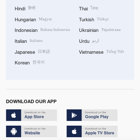
हिन्दी
ไทย
Hindi
Thai
Magyar
Türkçe
Hungarian
Turkish
Bahasa Indonesia
Українська
Indonesian
Ukrainian
Italiano
اردو
Italian
Urdu
日本語
Tiếng Việt
Japanese
Vietnamese
한국어
Korean
DOWNLOAD OUR APP