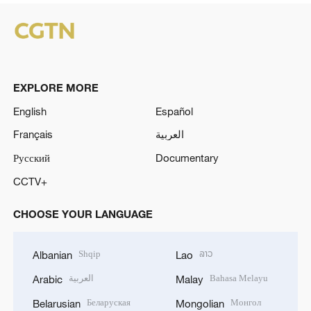
EXPLORE MORE
English
Español
Français
العربية
Русский
Documentary
CCTV+
CHOOSE YOUR LANGUAGE
Shqip
ລາວ
Albanian
Lao
العربية
Bahasa Melayu
Arabic
Malay
Беларуская
Монгол
Belarusian
Mongolian