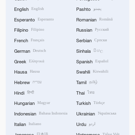
English
پښتو
English
Pashto
Esperanto
Română
Esperanto
Romanian
Filipino
Русский
Filipino
Russian
Français
Српски
French
Serbian
Deutsch
සිංහල
German
Sinhala
Ελληνικά
Español
Greek
Spanish
Hausa
Kiswahili
Hausa
Swahili
עברית
தமிழ்
Hebrew
Tamil
हिन्दी
ไทย
Hindi
Thai
Magyar
Türkçe
Hungarian
Turkish
Bahasa Indonesia
Українська
Indonesian
Ukrainian
Italiano
اردو
Italian
Urdu
日本語
Tiếng Việt
Japanese
Vietnamese