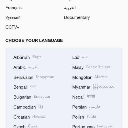
Français
العربية
Русский
Documentary
CCTV+
CHOOSE YOUR LANGUAGE
Shqip
ລາວ
Albanian
Lao
العربية
Bahasa Melayu
Arabic
Malay
Беларуская
Монгол
Belarusian
Mongolian
বাংলা
မြန်မာဘာသာ
Bengali
Myanmar
Български
नेपाली
Bulgarian
Nepali
ខ្មែរ
فارسی
Cambodian
Persian
Hrvatski
Polski
Croatian
Polish
Český
Português
Czech
Portuguese