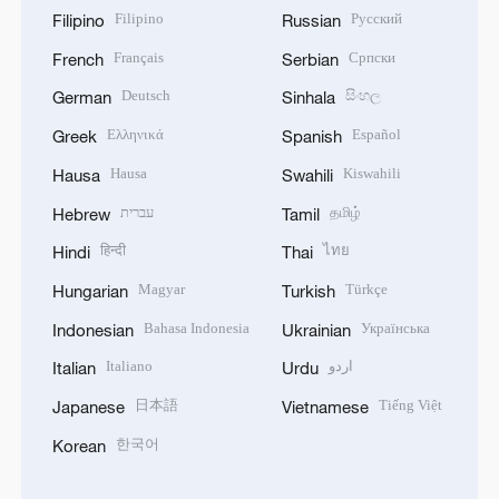
Filipino
Русский
Filipino
Russian
Français
Српски
French
Serbian
Deutsch
සිංහල
German
Sinhala
Ελληνικά
Español
Greek
Spanish
Hausa
Kiswahili
Hausa
Swahili
עברית
தமிழ்
Hebrew
Tamil
हिन्दी
ไทย
Hindi
Thai
Magyar
Türkçe
Hungarian
Turkish
Bahasa Indonesia
Українська
Indonesian
Ukrainian
Italiano
اردو
Italian
Urdu
日本語
Tiếng Việt
Japanese
Vietnamese
한국어
Korean