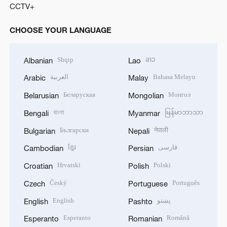
CCTV+
CHOOSE YOUR LANGUAGE
Shqip
ລາວ
Albanian
Lao
العربية
Bahasa Melayu
Arabic
Malay
Беларуская
Монгол
Belarusian
Mongolian
বাংলা
မြန်မာဘာသာ
Bengali
Myanmar
Български
नेपाली
Bulgarian
Nepali
ខ្មែរ
فارسی
Cambodian
Persian
Hrvatski
Polski
Croatian
Polish
Český
Português
Czech
Portuguese
English
پښتو
English
Pashto
Esperanto
Română
Esperanto
Romanian