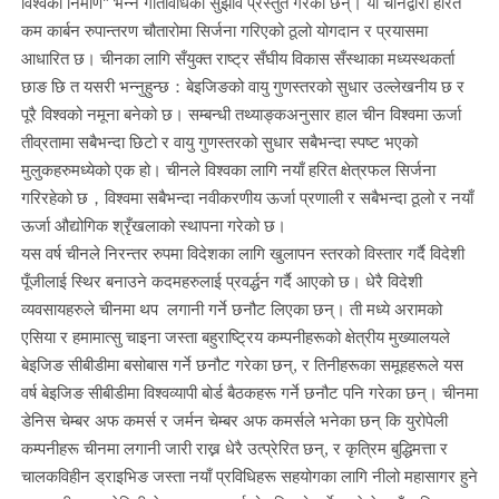
विश्वको निर्माण” भन्ने गतिविधिको सुझाव प्रस्तुत गरेका छन्। यो चीनद्वारा हरित
कम कार्बन रुपान्तरण चौतारोमा सिर्जना गरिएको ठूलो योगदान र प्रयासमा
आधारित छ। चीनका लागि सँयुक्त राष्ट्र सँघीय विकास सँस्थाका मध्यस्थकर्ता
छाङ छि त यसरी भन्नुहुन्छ：बेइजिङको वायु गुणस्तरको सुधार उल्लेखनीय छ र
पूरै विश्वको नमूना बनेको छ। सम्बन्धी तथ्याङ्कअनुसार हाल चीन विश्वमा ऊर्जा
तीव्रतामा सबैभन्दा छिटो र वायु गुणस्तरको सुधार सबैभन्दा स्पष्ट भएको
मुलुकहरुमध्येको एक हो। चीनले विश्वका लागि नयाँ हरित क्षेत्रफल सिर्जना
गरिरहेको छ，विश्वमा सबैभन्दा नवीकरणीय ऊर्जा प्रणाली र सबैभन्दा ठूलो र नयाँ
ऊर्जा औद्योगिक श्रृँखलाको स्थापना गरेको छ।
यस वर्ष चीनले निरन्तर रुपमा विदेशका लागि खुलापन स्तरको विस्तार गर्दै विदेशी
पूँजीलाई स्थिर बनाउने कदमहरुलाई प्रवर्द्धन गर्दै आएको छ। धेरै विदेशी
व्यवसायहरुले चीनमा थप लगानी गर्ने छनौट लिएका छन्। ती मध्ये अरामको
एसिया र हमामात्सु चाइना जस्ता बहुराष्ट्रिय कम्पनीहरूको क्षेत्रीय मुख्यालयले
बेइजिङ सीबीडीमा बसोबास गर्ने छनौट गरेका छन्, र तिनीहरूका समूहहरूले यस
वर्ष बेइजिङ सीबीडीमा विश्वव्यापी बोर्ड बैठकहरू गर्ने छनौट पनि गरेका छन्। चीनमा
डेनिस चेम्बर अफ कमर्स र जर्मन चेम्बर अफ कमर्सले भनेका छन् कि युरोपेली
कम्पनीहरू चीनमा लगानी जारी राख्न धेरै उत्प्रेरित छन्, र कृत्रिम बुद्धिमत्ता र
चालकविहीन ड्राइभिङ जस्ता नयाँ प्रविधिहरू सहयोगका लागि नीलो महासागर हुने