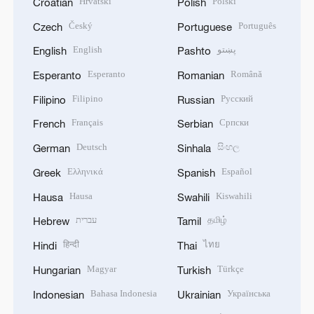
Hrvatski
Polski
Croatian
Polish
Český
Português
Czech
Portuguese
English
پښتو
English
Pashto
Esperanto
Română
Esperanto
Romanian
Filipino
Русский
Filipino
Russian
Français
Српски
French
Serbian
Deutsch
සිංහල
German
Sinhala
Ελληνικά
Español
Greek
Spanish
Hausa
Kiswahili
Hausa
Swahili
עברית
தமிழ்
Hebrew
Tamil
हिन्दी
ไทย
Hindi
Thai
Magyar
Türkçe
Hungarian
Turkish
Bahasa Indonesia
Українська
Indonesian
Ukrainian