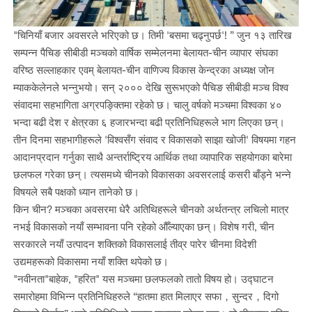
"चिनियाँ बजार अवसरले भरिएको छ। तिमी 'बसमा चढ्नुपर्छ'! ” जुन १३ तारिख
सम्पन्न पैचिङ सीबीडी मञ्चको वार्षिक सम्मेलनमा बेलायत-चीन व्यापार संघका
वरिष्ठ सल्लाहकार एवम् बेलायत-चीन वाणिज्य विकास केन्द्रका अध्यक्ष जोन
म्याककेलेनले भन्नुभयो। सन् २००० देखि सुरूभएको पैचिङ सीबीडी मञ्च विश्व
संवादमा सहभागिता अग्रपङ्क्तिमा रहेको छ। चालु वर्षको मञ्चमा विश्वका ४०
भन्दा बढी देश र क्षेत्रका ६ हजारभन्दा बढी प्रतिनिधिहरूले भाग लिएका छन्।
तीन दिनमा सहभागीहरूले 'विश्वसँग संवाद र विकासको साझा खोजी' विषयमा गहन
आदानप्रदान गर्नुका साथै अन्तर्राष्ट्रिय आर्थिक तथा व्यापारिक सहयोगका बारेमा
छलफल गरेका छन्। त्यसमध्ये चीनको विकासका अवसरलाई कसरी बाँड्ने भन्ने
विषयले सबै पक्षको ध्यान तानेको छ।
किन चीन? मञ्चका अवसरमा धेरै अतिथिहरूले चीनको अर्थतन्त्र लचिलो मात्र
नभई विकासको नयाँ सम्भावना पनि रहेको औँल्याएका छन्। विशेष गरी, चीन
सरकारले नयाँ उत्पादन शक्तिको विकासलाई तीव्र पारेर चीनमा विदेशी
उद्यमहरूको विकासमा नयाँ शक्ति थपेको छ।
"नवीनता"बाहेक, "हरित" यस मञ्चमा छलफलको तातो विषय हो। उद्घाटन
समारोहमा विभिन्न प्रतिनिधिहरुले “हातमा हात मिलाएर सफा，सुन्दर，दिगो