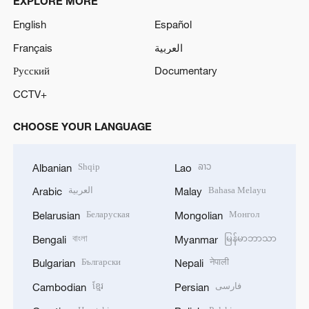
EXPLORE MORE
English
Español
Français
العربية
Русский
Documentary
CCTV+
CHOOSE YOUR LANGUAGE
Shqip
ລາວ
Albanian
Lao
العربية
Bahasa Melayu
Arabic
Malay
Беларуская
Монгол
Belarusian
Mongolian
বাংলা
မြန်မာဘာသာ
Bengali
Myanmar
Български
नेपाली
Bulgarian
Nepali
ខ្មែរ
فارسی
Cambodian
Persian