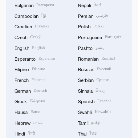
Български
नेपाली
Bulgarian
Nepali
ខ្មែរ
فارسی
Cambodian
Persian
Hrvatski
Polski
Croatian
Polish
Český
Português
Czech
Portuguese
English
پښتو
English
Pashto
Esperanto
Română
Esperanto
Romanian
Filipino
Русский
Filipino
Russian
Français
Српски
French
Serbian
Deutsch
සිංහල
German
Sinhala
Ελληνικά
Español
Greek
Spanish
Hausa
Kiswahili
Hausa
Swahili
עברית
தமிழ்
Hebrew
Tamil
हिन्दी
ไทย
Hindi
Thai