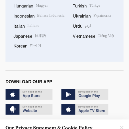
Magyar
Türkçe
Hungarian
Turkish
Bahasa Indonesia
Українська
Indonesian
Ukrainian
Italiano
اردو
Italian
Urdu
日本語
Tiếng Việt
Japanese
Vietnamese
한국어
Korean
DOWNLOAD OUR APP
Copyright © 2024 CGTN.
Our Privacy Statement & Cookie Policy