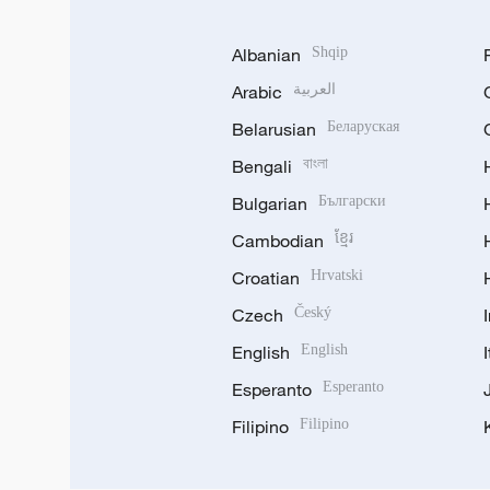
Albanian
Shqip
Arabic
العربية
Belarusian
Беларуская
Bengali
বাংলা
Bulgarian
Български
Cambodian
ខ្មែរ
Croatian
Hrvatski
Czech
Český
English
English
Esperanto
Esperanto
Filipino
Filipino