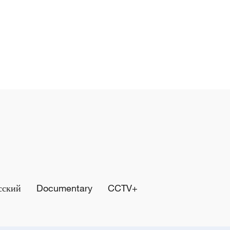
сский
Documentary
CCTV+