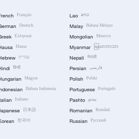
French
Français
Lao
ລາວ
German
Deutsch
Malay
Bahasa Melayu
Greek
Ελληνικά
Mongolian
Монгол
Hausa
Hausa
Myanmar
မြန်မာဘာသာ
Hebrew
עברית
Nepali
नेपाली
Hindi
हिन्दी
Persian
فارسی
Hungarian
Magyar
Polish
Polski
Indonesian
Bahasa Indonesia
Portuguese
Português
Italian
Italiano
Pashto
پښتو
Japanese
日本語
Romanian
Română
Korean
한국어
Russian
Русский