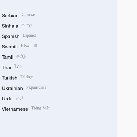
Serbian
Српски
Sinhala
සිංහල
Spanish
Español
Swahili
Kiswahili
Tamil
தமிழ்
Thai
ไทย
Turkish
Türkçe
Ukrainian
Українська
Urdu
اردو
Vietnamese
Tiếng Việt