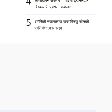
4
सीजीटीएन सर्वेक्षण | चाइना ट्राभलद्वारा
विश्वव्यापी प्रशंसा संकलन
5
अमेरिकी नकारात्मक कदमविरुद्ध चीनको
प्रतिरोधात्मक कदम