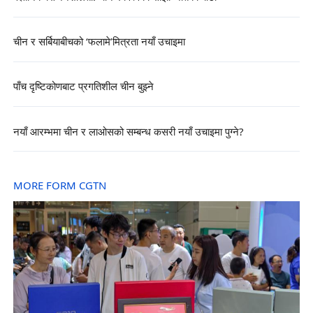
चीन र सर्बियाबीचको ‘फलामे’मित्रता नयाँ उचाइमा
पाँच दृष्टिकोणबाट प्रगतिशील चीन बुझ्ने
नयाँ आरम्भमा चीन र लाओसको सम्बन्ध कसरी नयाँ उचाइमा पुग्ने?
MORE FORM CGTN