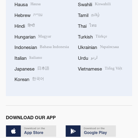
Hausa
Kiswahili
Hausa
Swahili
עברית
தமிழ்
Hebrew
Tamil
हिन्दी
ไทย
Hindi
Thai
Magyar
Türkçe
Hungarian
Turkish
Bahasa Indonesia
Українська
Indonesian
Ukrainian
Italiano
اردو
Italian
Urdu
日本語
Tiếng Việt
Japanese
Vietnamese
한국어
Korean
DOWNLOAD OUR APP