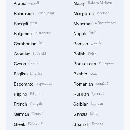
العربية
Bahasa Melayu
Arabic
Malay
Беларуская
Монгол
Belarusian
Mongolian
বাংলা
မြန်မာဘာသာ
Bengali
Myanmar
Български
नेपाली
Bulgarian
Nepali
ខ្មែរ
فارسی
Cambodian
Persian
Hrvatski
Polski
Croatian
Polish
Český
Português
Czech
Portuguese
English
پښتو
English
Pashto
Esperanto
Română
Esperanto
Romanian
Filipino
Русский
Filipino
Russian
Français
Српски
French
Serbian
Deutsch
සිංහල
German
Sinhala
Ελληνικά
Español
Greek
Spanish