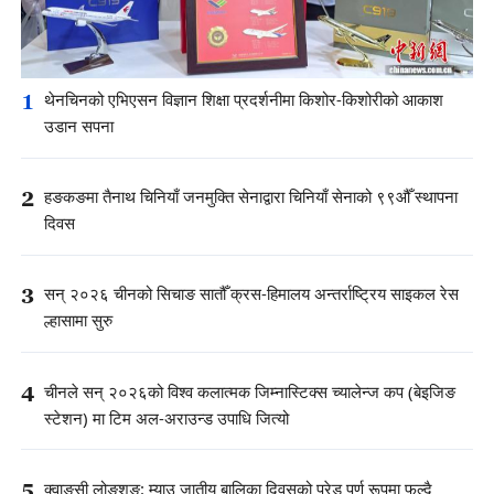
1
थेनचिनको एभिएसन विज्ञान शिक्षा प्रदर्शनीमा किशोर-किशोरीको आकाश
उडान सपना
2
हङकङमा तैनाथ चिनियाँ जनमुक्ति सेनाद्वारा चिनियाँ सेनाको ९९औँ स्थापना
दिवस
3
सन् २०२६ चीनको सिचाङ सातौँ क्रस-हिमालय अन्तर्राष्ट्रिय साइकल रेस
ल्हासामा सुरु
4
चीनले सन् २०२६को विश्व कलात्मक जिम्नास्टिक्स च्यालेन्ज कप (बेइजिङ
स्टेशन) मा टिम अल-अराउन्ड उपाधि जित्यो
5
क्वाङसी लोङशङ: म्याउ जातीय बालिका दिवसको परेड पूर्ण रूपमा फुल्दै