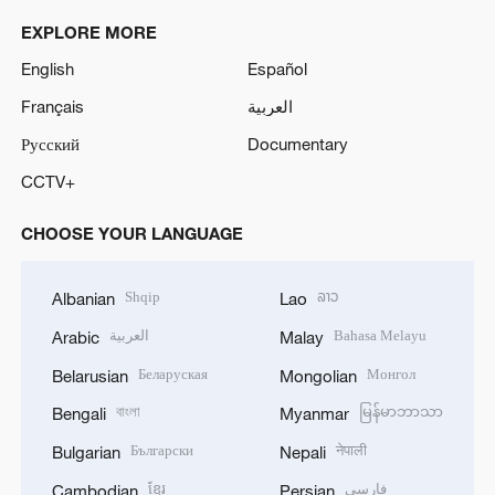
EXPLORE MORE
English
Español
Français
العربية
Русский
Documentary
CCTV+
CHOOSE YOUR LANGUAGE
Shqip
ລາວ
Albanian
Lao
العربية
Bahasa Melayu
Arabic
Malay
Беларуская
Монгол
Belarusian
Mongolian
বাংলা
မြန်မာဘာသာ
Bengali
Myanmar
Български
नेपाली
Bulgarian
Nepali
ខ្មែរ
فارسی
Cambodian
Persian