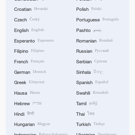
Hrvatski
Polski
Croatian
Polish
Český
Português
Czech
Portuguese
English
پښتو
English
Pashto
Esperanto
Română
Esperanto
Romanian
Filipino
Русский
Filipino
Russian
Français
Српски
French
Serbian
Deutsch
සිංහල
German
Sinhala
Ελληνικά
Español
Greek
Spanish
Hausa
Kiswahili
Hausa
Swahili
עברית
தமிழ்
Hebrew
Tamil
हिन्दी
ไทย
Hindi
Thai
Magyar
Türkçe
Hungarian
Turkish
Bahasa Indonesia
Українська
Indonesian
Ukrainian