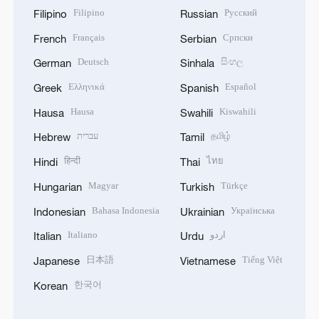
Filipino
Русский
Filipino
Russian
Français
Српски
French
Serbian
Deutsch
සිංහල
German
Sinhala
Ελληνικά
Español
Greek
Spanish
Hausa
Kiswahili
Hausa
Swahili
עברית
தமிழ்
Hebrew
Tamil
हिन्दी
ไทย
Hindi
Thai
Magyar
Türkçe
Hungarian
Turkish
Bahasa Indonesia
Українська
Indonesian
Ukrainian
Italiano
اردو
Italian
Urdu
日本語
Tiếng Việt
Japanese
Vietnamese
한국어
Korean