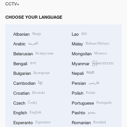
CCTV+
CHOOSE YOUR LANGUAGE
Shqip
ລາວ
Albanian
Lao
العربية
Bahasa Melayu
Arabic
Malay
Беларуская
Монгол
Belarusian
Mongolian
বাংলা
မြန်မာဘာသာ
Bengali
Myanmar
Български
नेपाली
Bulgarian
Nepali
ខ្មែរ
فارسی
Cambodian
Persian
Hrvatski
Polski
Croatian
Polish
Český
Português
Czech
Portuguese
English
پښتو
English
Pashto
Esperanto
Română
Esperanto
Romanian