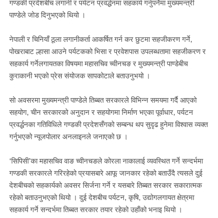
गण्डकी प्रदेशबीच लगानी र पर्यटन प्रवर्द्धनमा सहकार्य गर्नुपर्नेमा मुख्यमन्त्री
पाण्डेले जोड दिनुभएको थियो ।
नेपाली र चिनियाँ ठूला लगानीकर्ता आकर्षित गर्न कर छुटमा सहजीकरण गर्ने,
पोखराबाट ल्हासा आउने पर्यटकको भिसा र प्रवेशपास उपलब्धतामा सहजीकरण र
सहकार्य गर्नेलगायतका विषयमा महासचिव च्वीनचङ र मुख्यमन्त्री पाण्डेबीच
कुराकानी भएको प्रेस संयोजक सापकोटाले बताउनुभयो ।
सो अवसरमा मुख्यमन्त्री पाण्डेले तिब्बत सरकारले विभिन्न समयमा गर्दै आएको
सहयोग, चीन सरकारको अनुदान र सहयोगमा निर्माण भएका पूर्वाधार, पर्यटन
प्रवर्द्धनका गतिविधिले गण्डकी प्रदेशसँगको सम्बन्ध थप सुदृढ हुनेमा विश्वास व्यक्त
गर्नुभएको न्यूजपोलार अनलाइनले जनाएको छ ।
‘सिपिसी’का महासचिव वाङ च्वीनचङले कोरला नाकालाई व्यवस्थित गर्ने सन्दर्भमा
गण्डकी सरकारले गरिरहेको प्रयासबारे आफू जानकार रहेको बताउँदै त्यसले दुई
देशबीचको सहकार्यको अवसर सिर्जना गर्ने र यसबारे तिब्बत सरकार सकारात्मक
रहेको बताउनुभएको थियो । दुई देशबीच पर्यटन, कृषि, उद्योगलगायत क्षेत्रमा
सहकार्य गर्ने सन्दर्भमा तिब्बत सरकार तयार रहेको उहाँको भनाइ थियो ।