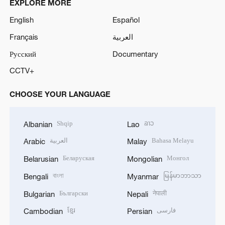
EXPLORE MORE
English
Español
Français
العربية
Русский
Documentary
CCTV+
CHOOSE YOUR LANGUAGE
Shqip
ລາວ
Albanian
Lao
العربية
Bahasa Melayu
Arabic
Malay
Беларуская
Монгол
Belarusian
Mongolian
বাংলা
မြန်မာဘာသာ
Bengali
Myanmar
Български
नेपाली
Bulgarian
Nepali
ខ្មែរ
فارسی
Cambodian
Persian