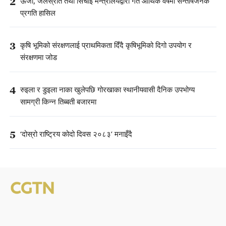
2
ऊर्जा, जलस्रोत तथा सिँचाइ मन्त्रालयद्वारा गत आर्थिक वर्षमा सन्तोषजनक
प्रगति हासिल
3
कृषि भूमिको संरक्षणलाई प्राथमिकता दिँदै कृषिभूमिको दिगो उपयोग र
संरक्षणमा जोड
4
रुइला र डुइला नाका खुलेपछि गोरखाका स्थानीयवासी दैनिक उपभोग्य
सामग्री किन्न तिब्बती बजारमा
5
‘दोस्रो राष्ट्रिय कोदो दिवस २०८३’ मनाइँदै