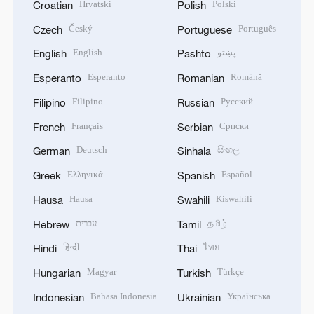
Hrvatski
Polski
Croatian
Polish
Český
Português
Czech
Portuguese
English
پښتو
English
Pashto
Esperanto
Română
Esperanto
Romanian
Filipino
Русский
Filipino
Russian
Français
Српски
French
Serbian
Deutsch
සිංහල
German
Sinhala
Ελληνικά
Español
Greek
Spanish
Hausa
Kiswahili
Hausa
Swahili
עברית
தமிழ்
Hebrew
Tamil
हिन्दी
ไทย
Hindi
Thai
Magyar
Türkçe
Hungarian
Turkish
Bahasa Indonesia
Українська
Indonesian
Ukrainian