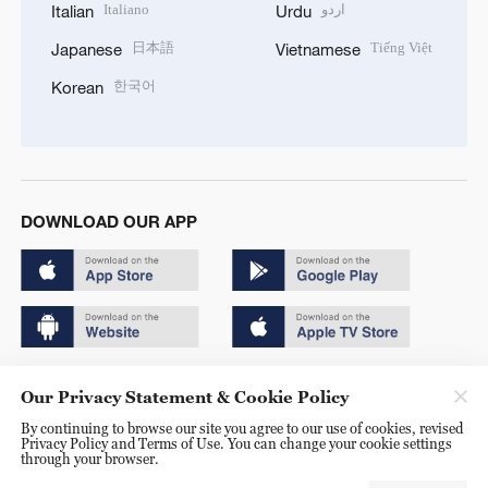
Italiano
اردو
Italian
Urdu
日本語
Tiếng Việt
Japanese
Vietnamese
한국어
Korean
DOWNLOAD OUR APP
Copyright © 2024 CGTN.
Our Privacy Statement & Cookie Policy
京ICP备20000184号
By continuing to browse our site you agree to our use of cookies, revised
Privacy Policy and Terms of Use. You can change your cookie settings
京公网安备 11010502050052号
through your browser.