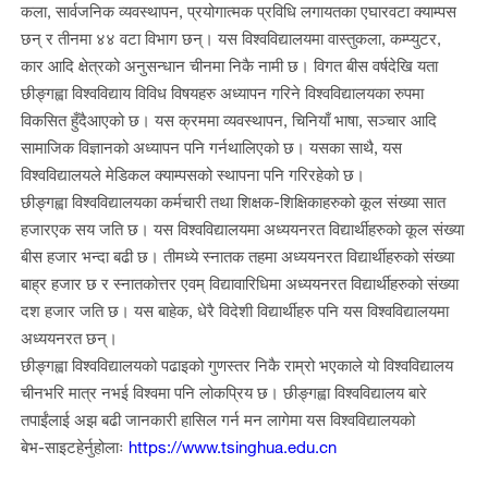
कला, सार्वजनिक व्यवस्थापन, प्रयोगात्मक प्रविधि लगायतका एघारवटा क्याम्पस
छन् र तीनमा ४४ वटा विभाग छन्। यस विश्वविद्यालयमा वास्तुकला, कम्प्युटर,
कार आदि क्षेत्रको अनुसन्धान चीनमा निकै नामी छ। विगत बीस वर्षदेखि यता
छीङ्गह्वा विश्वविद्याय विविध विषयहरु अध्यापन गरिने विश्वविद्यालयका रुपमा
विकसित हुँदैआएको छ। यस क्रममा व्यवस्थापन, चिनियाँ भाषा, सञ्चार आदि
सामाजिक विज्ञानको अध्यापन पनि गर्नथालिएको छ। यसका साथै, यस
विश्वविद्यालयले मेडिकल क्याम्पसको स्थापना पनि गरिरहेको छ।
छीङ्गह्वा विश्वविद्यालयका कर्मचारी तथा शिक्षक
-
शिक्षिकाहरुको कूल संख्या सात
हजार
एक सय जति छ। यस विश्वविद्यालयमा अध्ययनरत विद्यार्थीहरुको कूल संख्या
बीस हजार भन्दा बढी छ। तीमध्ये स्नातक तहमा अध्ययनरत विद्यार्थीहरुको संख्या
बाह्र हजार छ र स्नातकोत्तर एवम् विद्यावारिधिमा अध्ययनरत विद्यार्थीहरुको संख्या
दश हजार जति छ। यस बाहेक, धेरै विदेशी विद्यार्थीहरु पनि यस विश्वविद्यालयमा
अध्ययनरत छन्।
छीङ्गह्वा विश्वविद्यालयको पढाइको गुणस्तर निकै राम्रो भएकाले यो विश्वविद्यालय
चीनभरि मात्र नभई विश्वमा पनि लोकप्रिय छ। छीङ्गह्वा विश्वविद्यालय बारे
तपाईंलाई अझ बढी जानकारी हासिल गर्न मन लागेमा यस विश्वविद्यालयको
बेभ
-
साइट
हेर्नुहोलाः
https://www.tsinghua.edu.cn