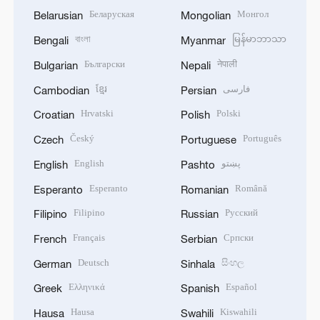
Беларуская
Монгол
Belarusian
Mongolian
বাংলা
မြန်မာဘာသာ
Bengali
Myanmar
Български
नेपाली
Bulgarian
Nepali
ខ្មែរ
فارسی
Cambodian
Persian
Hrvatski
Polski
Croatian
Polish
Český
Português
Czech
Portuguese
English
پښتو
English
Pashto
Esperanto
Română
Esperanto
Romanian
Filipino
Русский
Filipino
Russian
Français
Српски
French
Serbian
Deutsch
සිංහල
German
Sinhala
Ελληνικά
Español
Greek
Spanish
Hausa
Kiswahili
Hausa
Swahili