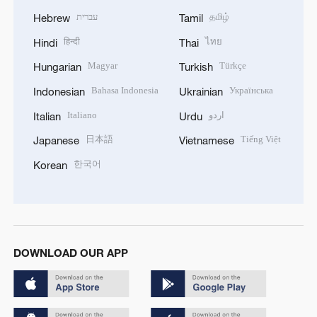
עברית
தமிழ்
Hebrew
Tamil
हिन्दी
ไทย
Hindi
Thai
Magyar
Türkçe
Hungarian
Turkish
Bahasa Indonesia
Українська
Indonesian
Ukrainian
Italiano
اردو
Italian
Urdu
日本語
Tiếng Việt
Japanese
Vietnamese
한국어
Korean
DOWNLOAD OUR APP