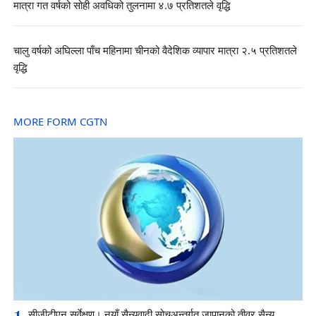
मात्रा गत वर्षको सोही अवधिको तुलनामा ४.७ प्रतिशतले वृद्धि
चालु वर्षको अघिल्ला पाँच महिनामा चीनको वैदेशिक व्यापार मात्रा २.५ प्रतिशतले
वृद्धि
MORE FORM CGTN
1
सीजीटीएन सर्वेक्षण। नयाँ सैन्यवादी सोचअन्तर्गत जापानको तीव्र सैन्य