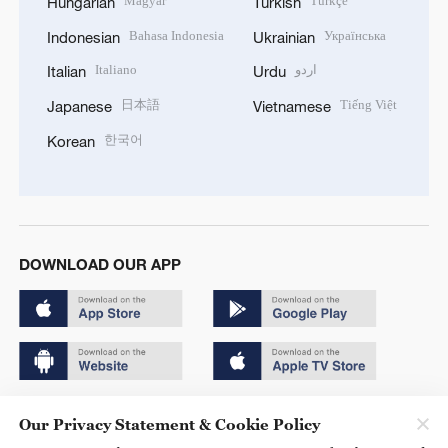
Magyar
Türkçe
Hungarian
Turkish
Bahasa Indonesia
Українська
Indonesian
Ukrainian
Italiano
اردو
Italian
Urdu
日本語
Tiếng Việt
Japanese
Vietnamese
한국어
Korean
DOWNLOAD OUR APP
Copyright © 2024 CGTN.
Our Privacy Statement & Cookie Policy
京ICP备20000184号