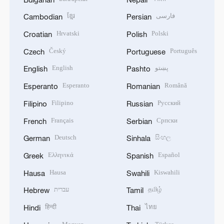
ខ្មែរ
فارسی
Cambodian
Persian
Hrvatski
Polski
Croatian
Polish
Český
Português
Czech
Portuguese
English
پښتو
English
Pashto
Esperanto
Română
Esperanto
Romanian
Filipino
Русский
Filipino
Russian
Français
Српски
French
Serbian
Deutsch
සිංහල
German
Sinhala
Ελληνικά
Español
Greek
Spanish
Hausa
Kiswahili
Hausa
Swahili
עברית
தமிழ்
Hebrew
Tamil
हिन्दी
ไทย
Hindi
Thai