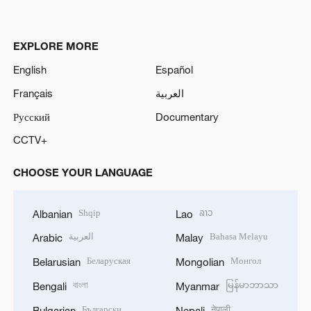
EXPLORE MORE
English
Español
Français
العربية
Русский
Documentary
CCTV+
CHOOSE YOUR LANGUAGE
Shqip
ລາວ
Albanian
Lao
العربية
Bahasa Melayu
Arabic
Malay
Беларуская
Монгол
Belarusian
Mongolian
বাংলা
မြန်မာဘာသာ
Bengali
Myanmar
Български
नेपाली
Bulgarian
Nepali