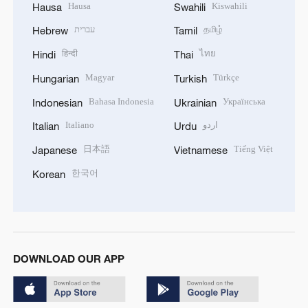
Hausa
Kiswahili
Hausa
Swahili
עברית
தமிழ்
Hebrew
Tamil
हिन्दी
ไทย
Hindi
Thai
Magyar
Türkçe
Hungarian
Turkish
Bahasa Indonesia
Українська
Indonesian
Ukrainian
Italiano
اردو
Italian
Urdu
日本語
Tiếng Việt
Japanese
Vietnamese
한국어
Korean
DOWNLOAD OUR APP