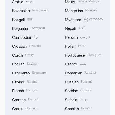
العربية
Bahasa Melayu
Arabic
Malay
Беларуская
Монгол
Belarusian
Mongolian
বাংলা
မြန်မာဘာသာ
Bengali
Myanmar
Български
नेपाली
Bulgarian
Nepali
ខ្មែរ
فارسی
Cambodian
Persian
Hrvatski
Polski
Croatian
Polish
Český
Português
Czech
Portuguese
English
پښتو
English
Pashto
Esperanto
Română
Esperanto
Romanian
Filipino
Русский
Filipino
Russian
Français
Српски
French
Serbian
Deutsch
සිංහල
German
Sinhala
Ελληνικά
Español
Greek
Spanish