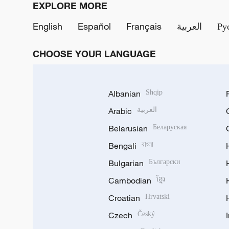
EXPLORE MORE
English
Español
Français
العربية
Ру
CHOOSE YOUR LANGUAGE
Albanian
Shqip
Arabic
العربية
Belarusian
Беларуская
Bengali
বাংলা
Bulgarian
Български
Cambodian
ខ្មែរ
Croatian
Hrvatski
Czech
Český