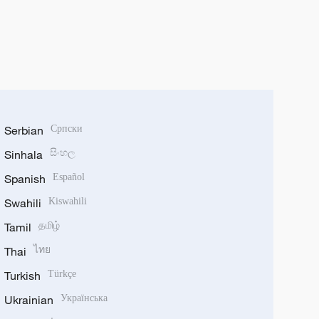
Serbian
Српски
Sinhala
සිංහල
Spanish
Español
Swahili
Kiswahili
Tamil
தமிழ்
Thai
ไทย
Turkish
Türkçe
Ukrainian
Українська