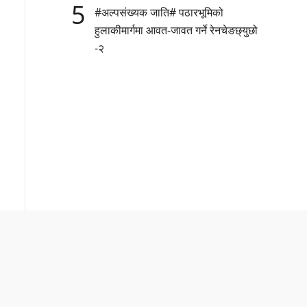
5
#अल्पसंख्यक जाति# पठारभूमिको
हुलाकीमार्गमा आवत-जावत गर्ने रेनचेङछ्युछो
-२