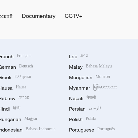
сский
Documentary
CCTV+
French
Français
Lao
ລາວ
German
Deutsch
Malay
Bahasa Melayu
Greek
Ελληνικά
Mongolian
Монгол
Hausa
Hausa
Myanmar
မြန်မာဘာသာ
Hebrew
עברית
Nepali
नेपाली
Hindi
हिन्दी
Persian
فارسی
Hungarian
Magyar
Polish
Polski
Indonesian
Bahasa Indonesia
Portuguese
Português