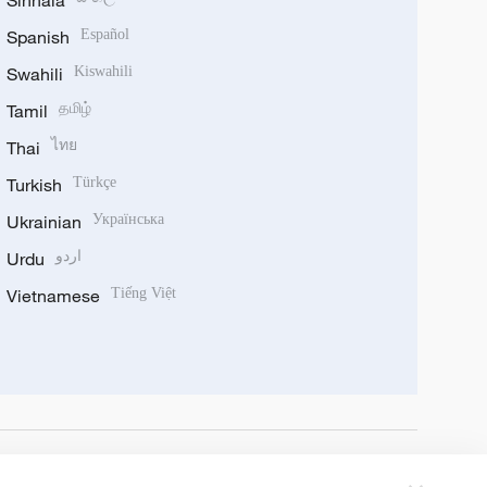
Sinhala
Spanish
Español
Swahili
Kiswahili
Tamil
தமிழ்
Thai
ไทย
Turkish
Türkçe
Ukrainian
Українська
Urdu
اردو
Vietnamese
Tiếng Việt