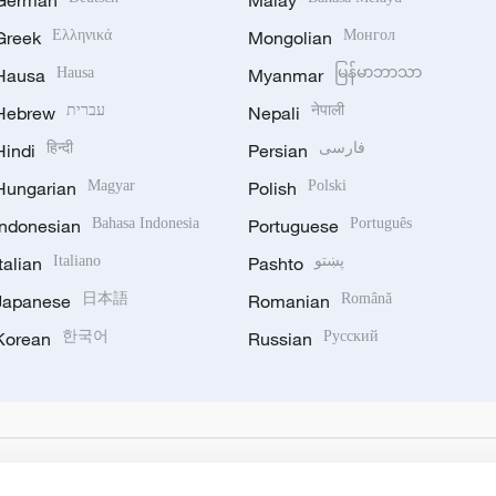
German
Malay
Greek
Ελληνικά
Mongolian
Монгол
Hausa
Hausa
Myanmar
မြန်မာဘာသာ
Hebrew
עברית
Nepali
नेपाली
Hindi
हिन्दी
Persian
فارسی
Hungarian
Magyar
Polish
Polski
Indonesian
Bahasa Indonesia
Portuguese
Português
Italian
Italiano
Pashto
پښتو
Japanese
日本語
Romanian
Română
Korean
한국어
Russian
Русский