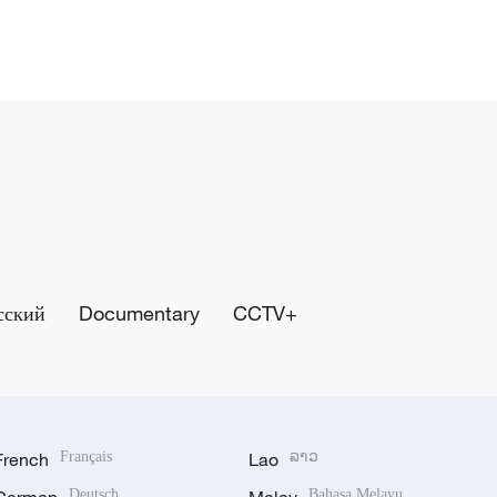
сский
Documentary
CCTV+
French
Français
Lao
ລາວ
Deutsch
Bahasa Melayu