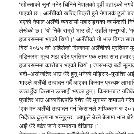
‘खोल्साको सुन’ भनेर चिनिने नेपालको पूर्वी पहाडको नग
पाएको छ। अलैँचीको खरिद बिक्री हुने नेपालकै ठूलो ब
भएको नेपाल अलैँची व्यवसायी महासङ्घका कार्यकारी नि
लेखेको छ। 'यो निकै राम्रो भाउ हो,' उहाँले भन्नुभयो,
हजारसम्ममा भएको थियो।' अलैँचीको यो भाउ विगत सात 
विसं २०७५ को अहिलेको सिजनमा अलैँचीको प्रतिमन मू
मङ्सिरमा मूल्य अझ बढेर प्रतिमन एक लाख सात हजार
हजारसम्ममा कारोबार भएको थियो। त्यसभन्दा बढी मूल्य
भदौ–असोजतिर भाउ धेरै हुनु भनेको मङ्सिर–पुसतिर अझ
भाउले अलैँची उत्पादन गर्दै आएका किसान प्रत्यक्ष लाभान
उच्च हुँदा किसान उत्साही भएका हुन्। किसानबाट यतिबेल
पुसतिर भाउ आकासिएपछि बेचेर धेरै मुनाफा कमाउने गरे
'एक मन अलैँची उत्पादन गर्न किसानले अधिकतम रु २० ह
निर्देशक ढुङ्गाना भन्नुहुन्छ, 'आफूले बेच्ने बेलामा भा
अझै धेरै बढेर जाने सम्भावना देखिन्छ।'