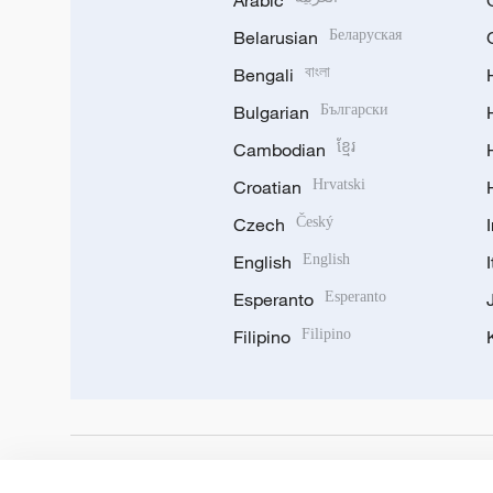
Arabic
Belarusian
Беларуская
Bengali
বাংলা
Bulgarian
Български
Cambodian
ខ្មែរ
Croatian
Hrvatski
Czech
Český
English
English
Esperanto
Esperanto
Filipino
Filipino
DOWNLOAD OUR APP