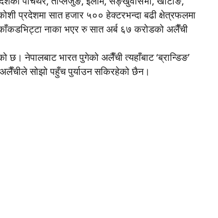
्रदेशका पाँचथर, ताप्लेजुङ, इलाम, सङ्खुवासभा, खोटाङ,
। कोशी प्रदेशमा सात हजार ५०० हेक्टरभन्दा बढी क्षेत्रफलमा
 काँकडभिट्टा नाका भएर रु सात अर्ब ६७ करोडको अलैँची
।
को छ। नेपालबाट भारत पुगेको अलैँची त्यहाँबाट ‘ब्रान्डिङ’
 अलैँचीले सोझो पहुँच पुर्याउन सकिरहेको छैन।