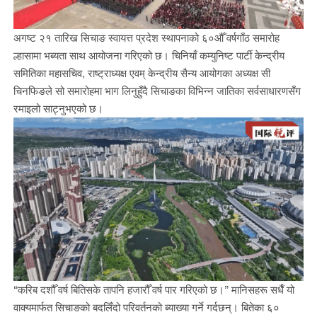
अगष्ट २१ तारिख सिचाङ स्वायत्त प्रदेश स्थापनाको ६०औँ वर्षगाँठ समारोह
ल्हासामा भब्यता साथ आयोजना गरिएको छ। चिनियाँ कम्युनिष्ट पार्टी केन्द्रीय
समितिका महासचिव, राष्ट्राध्यक्ष एवम् केन्द्रीय सैन्य आयोगका अध्यक्ष सी
चिनफिङले सो समारोहमा भाग लिनुहुँदै सिचाङका विभिन्न जातिका सर्वसाधारणसँग
रमाइलो साट्नुभएको छ।
“करिब दशौँ वर्ष बितिसके तापनि हजारौँ वर्ष पार गरिएको छ।” मानिसहरू सधैँ यो
वाक्यमार्फत सिचाङको बदलिँदो परिवर्तनको ब्याख्या गर्ने गर्दछन्। बितेका ६०