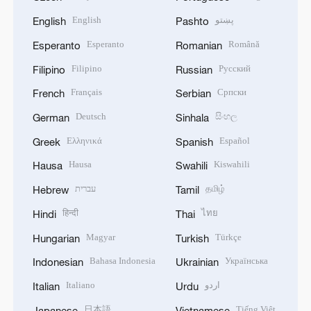
English
پښتو
English
Pashto
Esperanto
Română
Esperanto
Romanian
Filipino
Русский
Filipino
Russian
Français
Српски
French
Serbian
Deutsch
සිංහල
German
Sinhala
Ελληνικά
Español
Greek
Spanish
Hausa
Kiswahili
Hausa
Swahili
עברית
தமிழ்
Hebrew
Tamil
हिन्दी
ไทย
Hindi
Thai
Magyar
Türkçe
Hungarian
Turkish
Bahasa Indonesia
Українська
Indonesian
Ukrainian
Italiano
اردو
Italian
Urdu
日本語
Tiếng Việt
Japanese
Vietnamese