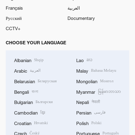
Français
العربية
Русский
Documentary
CCTV+
CHOOSE YOUR LANGUAGE
Shqip
ລາວ
Albanian
Lao
العربية
Bahasa Melayu
Arabic
Malay
Беларуская
Монгол
Belarusian
Mongolian
বাংলা
မြန်မာဘာသာ
Bengali
Myanmar
Български
नेपाली
Bulgarian
Nepali
ខ្មែរ
فارسی
Cambodian
Persian
Hrvatski
Polski
Croatian
Polish
Český
Português
Czech
Portuguese