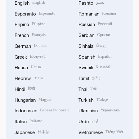
English
پښتو
English
Pashto
Esperanto
Română
Esperanto
Romanian
Filipino
Русский
Filipino
Russian
Français
Српски
French
Serbian
Deutsch
සිංහල
German
Sinhala
Ελληνικά
Español
Greek
Spanish
Hausa
Kiswahili
Hausa
Swahili
עברית
தமிழ்
Hebrew
Tamil
हिन्दी
ไทย
Hindi
Thai
Magyar
Türkçe
Hungarian
Turkish
Bahasa Indonesia
Українська
Indonesian
Ukrainian
Italiano
اردو
Italian
Urdu
日本語
Tiếng Việt
Japanese
Vietnamese