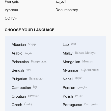
Français
العربية
Русский
Documentary
CCTV+
CHOOSE YOUR LANGUAGE
Shqip
ລາວ
Albanian
Lao
العربية
Bahasa Melayu
Arabic
Malay
Беларуская
Монгол
Belarusian
Mongolian
বাংলা
မြန်မာဘာသာ
Bengali
Myanmar
Български
नेपाली
Bulgarian
Nepali
ខ្មែរ
فارسی
Cambodian
Persian
Hrvatski
Polski
Croatian
Polish
Český
Português
Czech
Portuguese