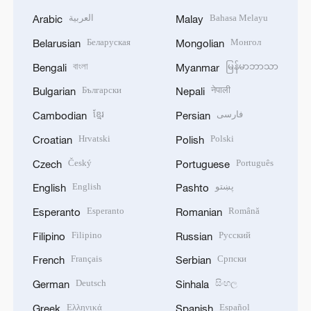
العربية
Bahasa Melayu
Arabic
Malay
Беларуская
Монгол
Belarusian
Mongolian
বাংলা
မြန်မာဘာသာ
Bengali
Myanmar
Български
नेपाली
Bulgarian
Nepali
ខ្មែរ
فارسی
Cambodian
Persian
Hrvatski
Polski
Croatian
Polish
Český
Português
Czech
Portuguese
English
پښتو
English
Pashto
Esperanto
Română
Esperanto
Romanian
Filipino
Русский
Filipino
Russian
Français
Српски
French
Serbian
Deutsch
සිංහල
German
Sinhala
Ελληνικά
Español
Greek
Spanish