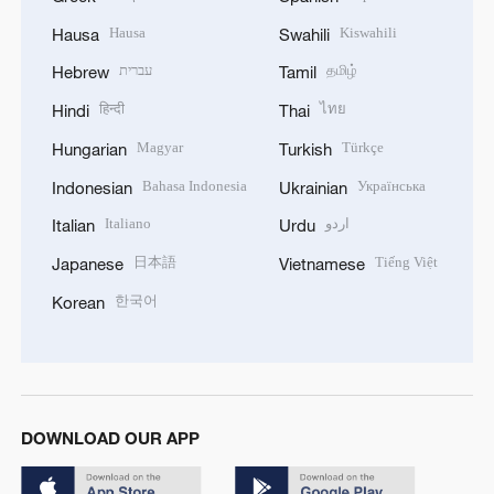
Hausa
Kiswahili
Hausa
Swahili
עברית
தமிழ்
Hebrew
Tamil
हिन्दी
ไทย
Hindi
Thai
Magyar
Türkçe
Hungarian
Turkish
Bahasa Indonesia
Українська
Indonesian
Ukrainian
Italiano
اردو
Italian
Urdu
日本語
Tiếng Việt
Japanese
Vietnamese
한국어
Korean
DOWNLOAD OUR APP