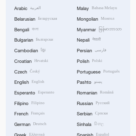
العربية
Bahasa Melayu
Arabic
Malay
Беларуская
Монгол
Belarusian
Mongolian
বাংলা
မြန်မာဘာသာ
Bengali
Myanmar
Български
नेपाली
Bulgarian
Nepali
ខ្មែរ
فارسی
Cambodian
Persian
Hrvatski
Polski
Croatian
Polish
Český
Português
Czech
Portuguese
English
پښتو
English
Pashto
Esperanto
Română
Esperanto
Romanian
Filipino
Русский
Filipino
Russian
Français
Српски
French
Serbian
Deutsch
සිංහල
German
Sinhala
Ελληνικά
Español
Greek
Spanish