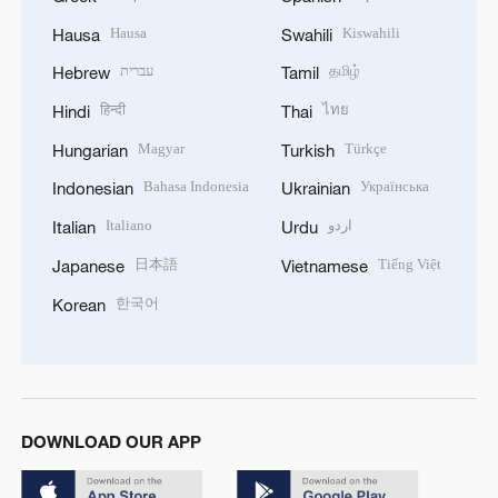
Hausa
Kiswahili
Hausa
Swahili
עברית
தமிழ்
Hebrew
Tamil
हिन्दी
ไทย
Hindi
Thai
Magyar
Türkçe
Hungarian
Turkish
Bahasa Indonesia
Українська
Indonesian
Ukrainian
Italiano
اردو
Italian
Urdu
日本語
Tiếng Việt
Japanese
Vietnamese
한국어
Korean
DOWNLOAD OUR APP