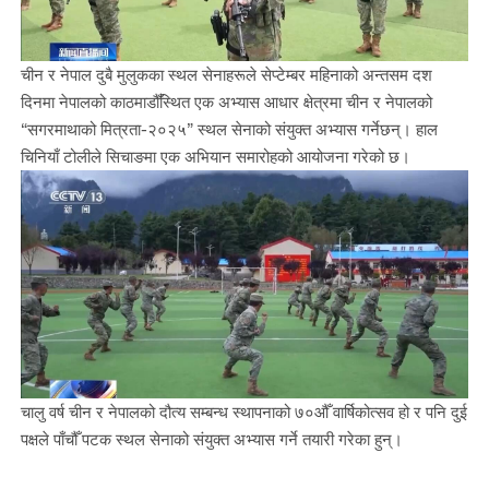
चीन र नेपाल दुबै मुलुकका स्थल सेनाहरूले सेप्टेम्बर महिनाको अन्तसम दश
दिनमा नेपालको काठमाडौँस्थित एक अभ्यास आधार क्षेत्रमा चीन र नेपालको
“सगरमाथाको मित्रता-२०२५” स्थल सेनाको संयुक्त अभ्यास गर्नेछन्। हाल
चिनियाँ टोलीले सिचाङमा एक अभियान समारोहको आयोजना गरेको छ।
चालु वर्ष चीन र नेपालको दौत्य सम्बन्ध स्थापनाको ७०औँ वार्षिकोत्सव हो र पनि दुई
पक्षले पाँचौँ पटक स्थल सेनाको संयुक्त अभ्यास गर्ने तयारी गरेका हुन्।