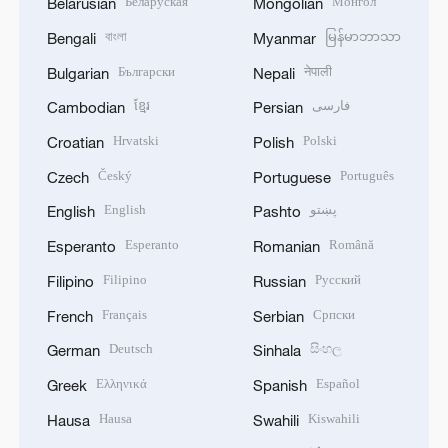
Беларуская
Монгол
Belarusian
Mongolian
বাংলা
မြန်မာဘာသာ
Bengali
Myanmar
Български
नेपाली
Bulgarian
Nepali
ខ្មែរ
فارسی
Cambodian
Persian
Hrvatski
Polski
Croatian
Polish
Český
Português
Czech
Portuguese
English
پښتو
English
Pashto
Esperanto
Română
Esperanto
Romanian
Filipino
Русский
Filipino
Russian
Français
Српски
French
Serbian
Deutsch
සිංහල
German
Sinhala
Ελληνικά
Español
Greek
Spanish
Hausa
Kiswahili
Hausa
Swahili