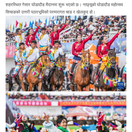
शहरस्थित गेसार घोडादौड मैदानमा शुरू भएको छ। नाछ्यूको घोडादौड महोत्सव
सिचाङको उत्तरी पठारभूमिको परम्परागत चाड र खेलकुद हो।