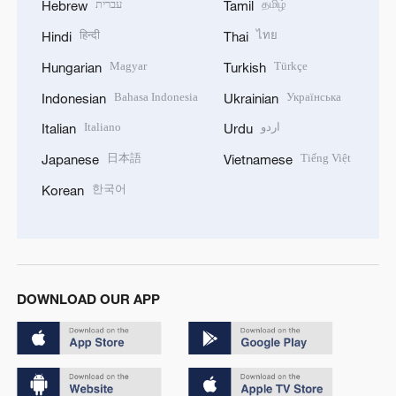
עברית
தமிழ்
Hebrew
Tamil
हिन्दी
ไทย
Hindi
Thai
Magyar
Türkçe
Hungarian
Turkish
Bahasa Indonesia
Українська
Indonesian
Ukrainian
Italiano
اردو
Italian
Urdu
日本語
Tiếng Việt
Japanese
Vietnamese
한국어
Korean
DOWNLOAD OUR APP