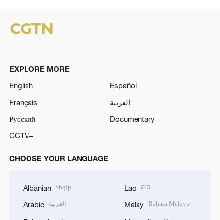
EXPLORE MORE
English
Español
Français
العربية
Русский
Documentary
CCTV+
CHOOSE YOUR LANGUAGE
Shqip
ລາວ
Albanian
Lao
العربية
Bahasa Melayu
Arabic
Malay