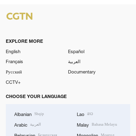
EXPLORE MORE
English
Español
Français
العربية
Русский
Documentary
CCTV+
CHOOSE YOUR LANGUAGE
Shqip
ລາວ
Albanian
Lao
العربية
Bahasa Melayu
Arabic
Malay
Беларуская
Монгол
Belarusian
Mongolian