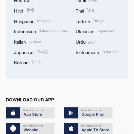
Hebrew
Tamil
हिन्दी
ไทย
Hindi
Thai
Magyar
Türkçe
Hungarian
Turkish
Bahasa Indonesia
Українська
Indonesian
Ukrainian
Italiano
اردو
Italian
Urdu
日本語
Tiếng Việt
Japanese
Vietnamese
한국어
Korean
DOWNLOAD OUR APP