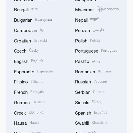
বাংলা
မြန်မာဘာသာ
Bengali
Myanmar
Български
नेपाली
Bulgarian
Nepali
ខ្មែរ
فارسی
Cambodian
Persian
Hrvatski
Polski
Croatian
Polish
Český
Português
Czech
Portuguese
English
پښتو
English
Pashto
Esperanto
Română
Esperanto
Romanian
Filipino
Русский
Filipino
Russian
Français
Српски
French
Serbian
Deutsch
සිංහල
German
Sinhala
Ελληνικά
Español
Greek
Spanish
Hausa
Kiswahili
Hausa
Swahili
עברית
தமிழ்