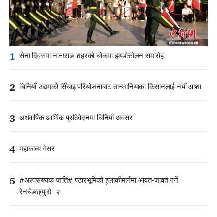
1
सेना दिवसमा नानछाङ शहरको चोकमा झण्डोत्तोलन समारोह
2
चिनियाँ उद्यमको सिँचाइ परियोजनाबाट तान्जानियाका किसानलाई नयाँ आशा
3
अर्धवार्षिक आर्थिक प्रतिवेदनमा चिनियाँ अवसर
4
महाकाव्य गेसर
5
#अल्पसंख्यक जाति# पठारभूमिको हुलाकीमार्गमा आवत-जावत गर्ने
रेनचेङछ्युछो -२