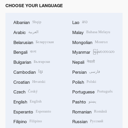
CHOOSE YOUR LANGUAGE
Shqip
ລາວ
Albanian
Lao
العربية
Bahasa Melayu
Arabic
Malay
Беларуская
Монгол
Belarusian
Mongolian
বাংলা
မြန်မာဘာသာ
Bengali
Myanmar
Български
नेपाली
Bulgarian
Nepali
ខ្មែរ
فارسی
Cambodian
Persian
Hrvatski
Polski
Croatian
Polish
Český
Português
Czech
Portuguese
English
پښتو
English
Pashto
Esperanto
Română
Esperanto
Romanian
Filipino
Русский
Filipino
Russian