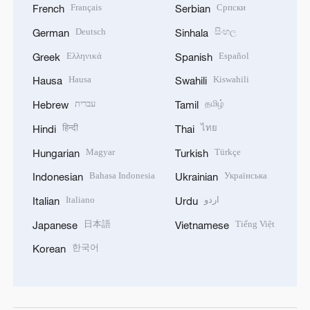
Français
Српски
French
Serbian
Deutsch
සිංහල
German
Sinhala
Ελληνικά
Español
Greek
Spanish
Hausa
Kiswahili
Hausa
Swahili
עברית
தமிழ்
Hebrew
Tamil
हिन्दी
ไทย
Hindi
Thai
Magyar
Türkçe
Hungarian
Turkish
Bahasa Indonesia
Українська
Indonesian
Ukrainian
Italiano
اردو
Italian
Urdu
日本語
Tiếng Việt
Japanese
Vietnamese
한국어
Korean