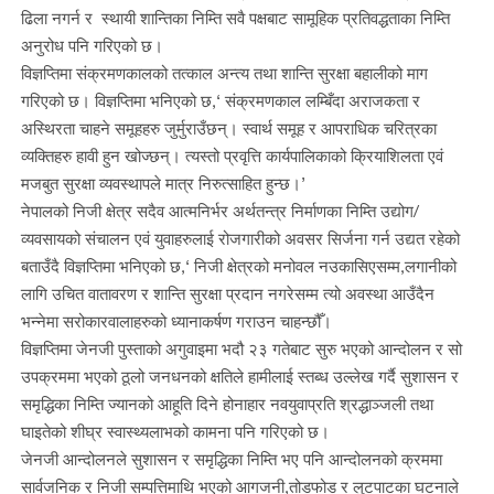
ढिला नगर्न र स्थायी शान्तिका निम्ति सवै पक्षबाट सामूहिक प्रतिवद्धताका निम्ति
अनुरोध पनि गरिएको छ।
विज्ञप्तिमा संक्रमणकालको तत्काल अन्त्य तथा शान्ति सुरक्षा बहालीको माग
गरिएको छ। विज्ञप्तिमा भनिएको छ,‘ संक्रमणकाल लम्बिँदा अराजकता र
अस्थिरता चाहने समूहहरु जुर्मुराउँछन्। स्वार्थ समूह र आपराधिक चरित्रका
व्यक्तिहरु हावी हुन खोज्छन्। त्यस्तो प्रवृत्ति कार्यपालिकाको क्रियाशिलता एवं
मजबुत सुरक्षा व्यवस्थापले मात्र निरुत्साहित हुन्छ।’
नेपालको निजी क्षेत्र सदैव आत्मनिर्भर अर्थतन्त्र निर्माणका निम्ति उद्योग/
व्यवसायको संचालन एवं युवाहरुलाई रोजगारीको अवसर सिर्जना गर्न उद्यत रहेको
बताउँदै विज्ञप्तिमा भनिएको छ,‘ निजी क्षेत्रको मनोवल नउकासिएसम्म,लगानीको
लागि उचित वातावरण र शान्ति सुरक्षा प्रदान नगरेसम्म त्यो अवस्था आउँदैन
भन्नेमा सरोकारवालाहरुको ध्यानाकर्षण गराउन चाहन्छौँ।
विज्ञप्तिमा जेनजी पुस्ताको अगुवाइमा भदौ २३ गतेबाट सुरु भएको आन्दोलन र सो
उपक्रममा भएको ठूलो जनधनको क्षतिले हामीलाई स्तब्ध उल्लेख गर्दै सुशासन र
समृद्धिका निम्ति ज्यानको आहूति दिने होनाहार नवयुवाप्रति श्रद्धाञ्जली तथा
घाइतेको शीघ्र स्वास्थ्यलाभको कामना पनि गरिएको छ।
जेनजी आन्दोलनले सुशासन र समृद्धिका निम्ति भए पनि आन्दोलनको क्रममा
सार्वजनिक र निजी सम्पत्तिमाथि भएको आगजनी,तोडफोड र लुटपाटका घटनाले