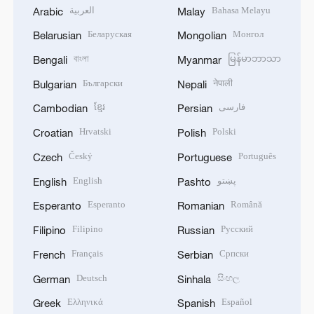
العربية
Bahasa Melayu
Arabic
Malay
Беларуская
Монгол
Belarusian
Mongolian
বাংলা
မြန်မာဘာသာ
Bengali
Myanmar
Български
नेपाली
Bulgarian
Nepali
ខ្មែរ
فارسی
Cambodian
Persian
Hrvatski
Polski
Croatian
Polish
Český
Português
Czech
Portuguese
English
پښتو
English
Pashto
Esperanto
Română
Esperanto
Romanian
Filipino
Русский
Filipino
Russian
Français
Српски
French
Serbian
Deutsch
සිංහල
German
Sinhala
Ελληνικά
Español
Greek
Spanish