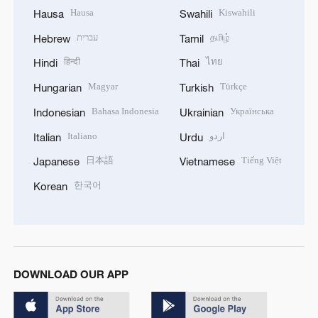
Hausa
Kiswahili
Hausa
Swahili
עברית
தமிழ்
Hebrew
Tamil
हिन्दी
ไทย
Hindi
Thai
Magyar
Türkçe
Hungarian
Turkish
Bahasa Indonesia
Українська
Indonesian
Ukrainian
Italiano
اردو
Italian
Urdu
日本語
Tiếng Việt
Japanese
Vietnamese
한국어
Korean
DOWNLOAD OUR APP