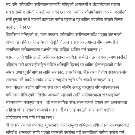
भए पनि पर्यटकीय प्रतिष्ठानहरुमाथि गरिएको आगजनी र तोडफोडका घटना
भत्र्सनायोग्य रहेको संघले जनाएको छ। आगजनी र तोडफोडका कारण अरबौंको
क्षती हुनुका साथै हजारौं कामदार समेत प्रत्यक्ष प्रभावित भएकोमा संघले चिन्ता
प्रकट गरेको छ।
विज्ञप्तिमा भनिएको छ, ‘यस प्रकार पर्यटकीय प्रतिष्ठानमाथि भएका घटनाको
निष्पक्ष छानविन गरी उचित क्षतिपूर्ति दिलाउन सरकारलगायत बीमा कम्पनी र
सम्बन्धित सरोकारवाला पक्षसँग संघ हार्दिक अपिल गर्न चाहन्छ।’
यसका लागि शक्तिशाली अधिकारप्राप्त न्यायिक समिति गठन र आक्रमणकारीको
पहिचान गरी कारबाहीसहित उचित क्षतिपूर्ति दिलाई प्रभावित होटलहरूको मर्मत–
संभार तथा पुनर्निर्माणका लागि सरकार, इन्स्योरेन्स, बैंक तथा वित्तीय संस्थाहरुसँग
समन्वय गर्ने कार्यमा सदैव साथ र सहयोग रहने पनि संघले जनाएको छ।
यता, पोखरा उद्योग वाणिज्य संघ तथा सोसँग आवद्ध बस्तुगत संघ/संस्थाहरुले
वर्तमानमा देखिएको गतिरोध अत्यको पहलको लागि सरोकारवाला संस्थाहरुको
ध्यानाकर्षण गराएका छन्। ती व्यावसायिक संघ/संस्थाहरुले देशले थप अराजकता
र हिंसा थेग्न नसक्ने तथ्यको मनन गर्दै देशलाई कानूनी शासनको बाटोमा
डोहोर्‍याउन माग पनि गरेका छन्।
ती संघ/संस्थाको तर्फबाट शुक्रबार जारी संयुक्त अपिलमा संवैधानिक संस्थाहरुबाट
गतिरोध अन्त्यको लागि भएको पहलको प्रशंसा गर्दै सहमतिको मार्गमा प्रवेश गर्न