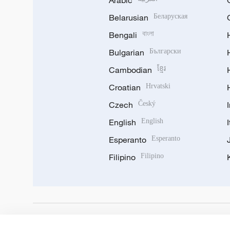
Arabic
Belarusian
Беларуская
Bengali
বাংলা
Bulgarian
Български
Cambodian
ខ្មែរ
Croatian
Hrvatski
Czech
Český
English
English
Esperanto
Esperanto
Filipino
Filipino
DOWNLOAD OUR APP