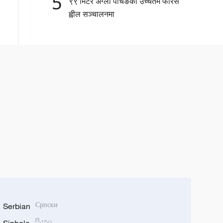
5
९९ मिटर अग्लो पैचिङको उच्चतम फेरिस
ह्वील सञ्चालनमा
Serbian
Српски
සිංහල