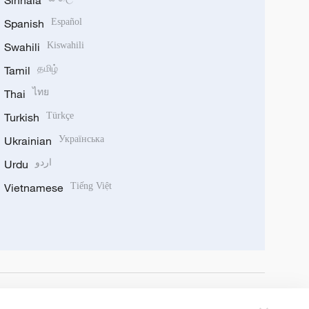
Sinhala
Spanish
Español
Swahili
Kiswahili
Tamil
தமிழ்
Thai
ไทย
Turkish
Türkçe
Ukrainian
Українська
Urdu
اردو
Vietnamese
Tiếng Việt