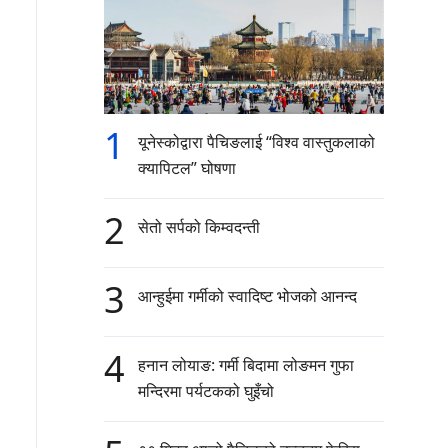
1
यूनेस्कोद्वारा पैचिङलाई “विश्व वास्तुकलाको
क्यापिटल” घोषणा
2
सेतो सर्पको किम्वदन्ती
3
आन्हुईमा गर्मीको स्वादिष्ट भोजको आनन्द
4
हनान लोयाङ: गर्मी बिदामा लोङमन गुफा
मन्दिरमा पर्यटकको घुइँचो