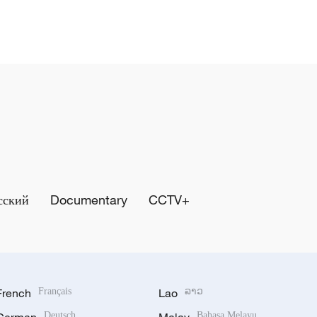
сский
Documentary
CCTV+
French
Français
Lao
ລາວ
Deutsch
Bahasa Melayu