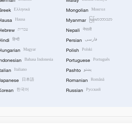
German
Malay
Greek
Ελληνικά
Mongolian
Монгол
Hausa
Hausa
Myanmar
မြန်မာဘာသာ
Hebrew
עברית
Nepali
नेपाली
Hindi
हिन्दी
Persian
فارسی
Hungarian
Magyar
Polish
Polski
Indonesian
Bahasa Indonesia
Portuguese
Português
Italian
Italiano
Pashto
پښتو
Japanese
日本語
Romanian
Română
Korean
한국어
Russian
Русский