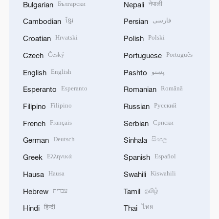
Български
नेपाली
Bulgarian
Nepali
ខ្មែរ
فارسی
Cambodian
Persian
Hrvatski
Polski
Croatian
Polish
Český
Português
Czech
Portuguese
English
پښتو
English
Pashto
Esperanto
Română
Esperanto
Romanian
Filipino
Русский
Filipino
Russian
Français
Српски
French
Serbian
Deutsch
සිංහල
German
Sinhala
Ελληνικά
Español
Greek
Spanish
Hausa
Kiswahili
Hausa
Swahili
עברית
தமிழ்
Hebrew
Tamil
हिन्दी
ไทย
Hindi
Thai