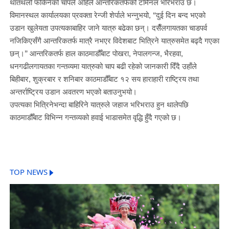
थातथलो फर्किनेको चापले अहिले आन्तरिकतर्फको टर्मिनल भरिभराउ छ।
विमानस्थल कार्यालयका प्रवक्ता रेन्जी शेर्पाले भन्नुभयो, “दुई दिन बन्द भएको
उडान खुलेयता उपत्यकाबाहिर जाने यात्रु बढेका छन्। दसैँलगायतका चाडपर्व
नजिकिएसँगै आन्तरिकतर्फ मात्रै नभएर विदेशबाट भित्रिने यात्रुसमेत बढ्दै गएका
छन्।” आन्तरिकतर्फ हाल काठमाडौँबाट पोखरा, नेपालगन्ज, भैरहवा,
धनगढीलगायतका गन्तव्यमा यात्रुको चाप बढी रहेको जानकारी दिँदै उहाँले
बिहीबार, शुक्रबार र शनिबार काठमाडौँबाट १२ सय हाराहारी राष्ट्रिय तथा
अन्तर्राष्ट्रिय उडान अवतरण भएको बताउनुभयो।
उपत्यका भित्रिनेभन्दा बाहिरिने यात्रुले जहाज भरिभराउ हुन थालेपछि
काठमाडौँबाट विभिन्न गन्तव्यको हवाई भाडासमेत वृद्धि हुँदै गएको छ।
TOP NEWS