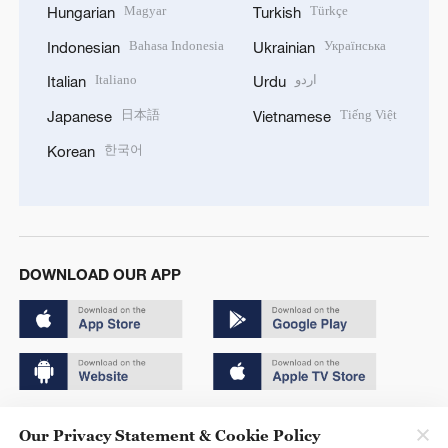
Magyar
Türkçe
Hungarian
Turkish
Bahasa Indonesia
Українська
Indonesian
Ukrainian
Italiano
اردو
Italian
Urdu
日本語
Tiếng Việt
Japanese
Vietnamese
한국어
Korean
DOWNLOAD OUR APP
Copyright © 2024 CGTN.
Our Privacy Statement & Cookie Policy