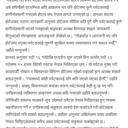
नेपालमा गत हप्ता भएको जेनजी प्रदर्शनीका कारण विभिन्न होटेलमा करिब २५
अर्ब रुपियाँको प्रारम्भिक क्षति आकलन भए पनि होटेलमा कुनै पर्यटकलाई
हानीनोक्सानी नभएको होटल संघ नेपाल हानले जनाएको छ। हानका सदस्य
होटेलबाट प्राप्त जानकारी अनुसार होटेलमा भौतिक क्षति पुगे पनि पर्यटकलाई कुनै
हानीनोक्सानी भएको नपाइएको सङ्घका अध्यक्ष विनायक शाहले जानकारी
दिनुभएको गोरखापत्र अनलाइनले लेखेको छ। “तोडफोड र आगजनी भए पनि
होटेलमा भएका पर्यटकलाई तुरुन्तै सुरक्षित रूपमा व्यवस्थापन गर्न सफल भयौँ,”
उहाँले भन्नुभयो।
हानका अनुसार भदौ १६ गतेदेखि प्रदर्शन सुरु भएको दिन अर्थात् भदौ २३
गतेसम्म १५ हजार विदेशी पर्यटक नेपाल भित्रिएका छन्। यी पर्यटक मुख्य गरी
काठमाडौँ, पोखरा र चितवनका विभिन्न होटेलमा रहेको पाइएको हान अध्यक्ष शाहले
बताउनुभयो। “त्यसमध्ये कोही पर्यटकलाई पनि क्षति भएको पाएका छैनौँ,” उहाँले
भन्नुभयो। कफ्र्यु, विमानस्थल बन्दका कारण पर्यटकलाई केही दुःख भए पनि
उनीहरूलाई व्यक्तिगत आक्रमण अथवा क्षति नभएको उहाँले बताउनुभयो।
परिस्थिति सामान्य भएकाले जुन उद्देश्यले पर्यटक नेपाल भित्रिएका हुन् त्यसमा
सहजीकरण गर्ने र उनीहरूलाई सकुशल आफ्नो देश फर्काउने गरी होटेलहरू
लागिरहेको पनि शाहले बताउनुभयो। उहाँका अनुसार अहिलेसम्म उक्त अवधिमा
नेपाल भित्रिएकामध्ये करिब आधा पर्यटकलाई सकुशल फर्काइएको छ।