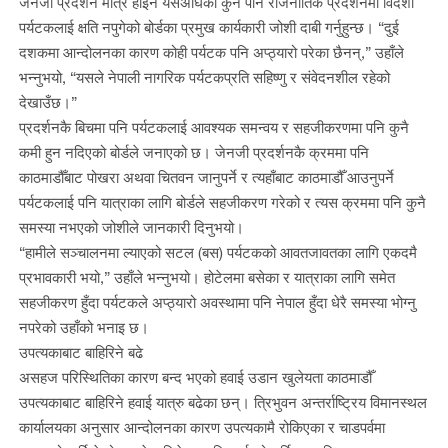
जेनजी प्रदर्शन मात्र होइन यसअघिका कुनै पनि राजनीतिक प्रदर्शनमा विदेशी
पर्यटकलाई क्षति नपुगेको बोर्डका प्रमुख कार्यकारी जोशी दाबी गर्नुहुन्छ। “दुई
दशकमा आन्दोलनका कारण कोही पर्यटक पनि अप्ठ्यारो परेका छैनन्,” उहाँले
भन्नुभयो, “यसले नेपाली नागरिक पर्यटकप्रति सहिष्णु र संवेदनशील रहेको
देखाउँछ।”
प्रदर्शनकै बिचमा पनि पर्यटकलाई आवश्यक समन्वय र सहजीकरणमा पनि कुनै
कमी हुन नदिएको बोर्डले जनाएको छ। जेनजी प्रदर्शनकै क्रममा पनि
काठमाडौँबाट पोखरा अथवा चितवन जानुपर्ने र त्यहाँबाट काठमाडौँ आउनुपर्ने
पर्यटकलाई पनि यात्राका लागि बोर्डले सहजीकरण गरेको र त्यस क्रममा पनि कुनै
समस्या नभएको जोशीले जानकारी दिनुभयो।
“हामीले सञ्चालनमा ल्याएको सटल (बस) पर्यटकको आवतजावतका लागि एकदमै
प्रभावकारी भयो,” उहाँले भन्नुभयो। होटेलमा बसेका र यात्राका लागि समेत
सहजीकरण हुँदा पर्यटकले अप्ठ्यारो अवस्थामा पनि नेपाल हुँदा धेरै समस्या भोग्नु
नपरेको उहाँको भनाइ छ।
उपत्यकाबाट बाहिरिने बढे
असहज परिस्थितिका कारण बन्द भएको हवाई उडान खुलेयता काठमाडौँ
उपत्यकाबाट बाहिरिने हवाई यात्रु बढेका छन्। त्रिभुवन अन्तर्राष्ट्रिय विमानस्थल
कार्यालयका अनुसार आन्दोलनका कारण उपत्यकामै रोकिएका र चाडपर्वमा