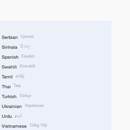
Serbian
Српски
Sinhala
සිංහල
Spanish
Español
Swahili
Kiswahili
Tamil
தமிழ்
Thai
ไทย
Turkish
Türkçe
Ukrainian
Українська
Urdu
اردو
Vietnamese
Tiếng Việt