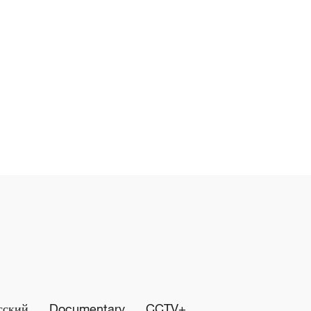
сский
Documentary
CCTV+