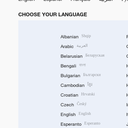
CHOOSE YOUR LANGUAGE
Albanian
Shqip
Arabic
العربية
Belarusian
Беларуская
Bengali
বাংলা
Bulgarian
Български
Cambodian
ខ្មែរ
Croatian
Hrvatski
Czech
Český
English
English
Esperanto
Esperanto