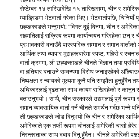
सेप्टेम्बर १४ तारिखदेखि १५ तारिखसम्म, चीन र अमेरिका 
म्याड्रिडमा भेटवार्ता गरेका थिए। भेटवार्तापछि, चिनिय
छह्ङकाङले भन्नुभयो: “विगत दुई दिनमा, चीन र अमेरिका दु
सहमतिलाई सक्रिय रूपमा कार्यान्वयन गरिरहेका छन् र ची
प्रभावकारी बनाउँदै पारस्परिक सम्मान र समान वार्ता
आर्थिक तथा व्यापार मुद्दाहरूबारेमा स्पष्ट, गहिरो र रच
वार्ता क्रममा, ली छह्ङकाङले चीनले विज्ञान तथा प्रव
वा हतियार बनाउने सम्बन्धमा विरोध जनाइरहेको औँल्याउनुभ
निष्पक्षता र न्यायको मूल्यमा कुनै पनि सम्झौता हुनुहुँदैन
अधिकारलाई दृढताका साथ कायम राखिरहेको र कानुन र निय
बताउनुभयो। साथै, चीन सरकारले उद्यमलाई पूर्ण रूपमा
समान व्यावसायिक वार्ता गर्न चीनले समर्थन गर्दछ भन्ने पनि
ली छह्ङकाङले जोड दिनुभयो कि चीन र अमेरिका आर्थिक तथा
अमेरिकाले एक तर्फी रूपमा चीनलाई अमेरिकी चासो हेरेर ध्
निरन्तरताका साथ दबाब दिनु हुँदैन। चीनले अमेरिकी पक