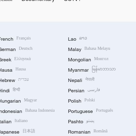
French
Français
Lao
ລາວ
German
Deutsch
Malay
Bahasa Melayu
Greek
Ελληνικά
Mongolian
Монгол
Hausa
Hausa
Myanmar
မြန်မာဘာသာ
Hebrew
עברית
Nepali
नेपाली
Hindi
हिन्दी
Persian
فارسی
Hungarian
Magyar
Polish
Polski
Indonesian
Bahasa Indonesia
Portuguese
Português
Italian
Italiano
Pashto
پښتو
Japanese
日本語
Romanian
Română