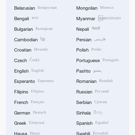
Беларуская
Монгол
Belarusian
Mongolian
বাংলা
မြန်မာဘာသာ
Bengali
Myanmar
Български
नेपाली
Bulgarian
Nepali
ខ្មែរ
فارسی
Cambodian
Persian
Hrvatski
Polski
Croatian
Polish
Český
Português
Czech
Portuguese
English
پښتو
English
Pashto
Esperanto
Română
Esperanto
Romanian
Filipino
Русский
Filipino
Russian
Français
Српски
French
Serbian
Deutsch
සිංහල
German
Sinhala
Ελληνικά
Español
Greek
Spanish
Hausa
Kiswahili
Hausa
Swahili