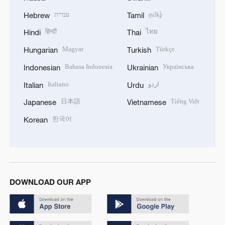
עברית
தமிழ்
Hebrew
Tamil
हिन्दी
ไทย
Hindi
Thai
Magyar
Türkçe
Hungarian
Turkish
Bahasa Indonesia
Українська
Indonesian
Ukrainian
Italiano
اردو
Italian
Urdu
日本語
Tiếng Việt
Japanese
Vietnamese
한국어
Korean
DOWNLOAD OUR APP