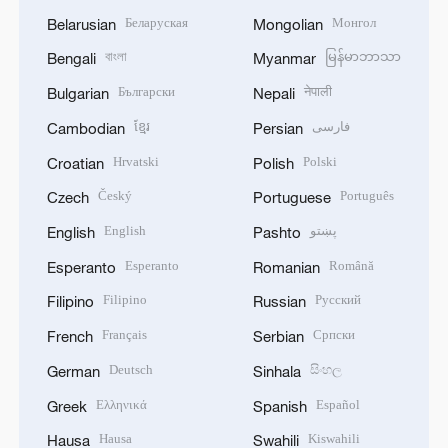
Беларуская
Монгол
Belarusian
Mongolian
বাংলা
မြန်မာဘာသာ
Bengali
Myanmar
Български
नेपाली
Bulgarian
Nepali
ខ្មែរ
فارسی
Cambodian
Persian
Hrvatski
Polski
Croatian
Polish
Český
Português
Czech
Portuguese
English
پښتو
English
Pashto
Esperanto
Română
Esperanto
Romanian
Filipino
Русский
Filipino
Russian
Français
Српски
French
Serbian
Deutsch
සිංහල
German
Sinhala
Ελληνικά
Español
Greek
Spanish
Hausa
Kiswahili
Hausa
Swahili