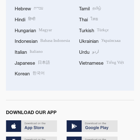
עברית
தமிழ்
Hebrew
Tamil
हिन्दी
ไทย
Hindi
Thai
Magyar
Türkçe
Hungarian
Turkish
Bahasa Indonesia
Українська
Indonesian
Ukrainian
Italiano
اردو
Italian
Urdu
日本語
Tiếng Việt
Japanese
Vietnamese
한국어
Korean
DOWNLOAD OUR APP