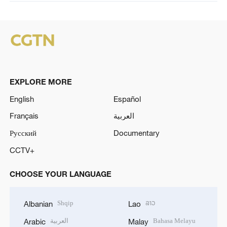
EXPLORE MORE
English
Español
Français
العربية
Русский
Documentary
CCTV+
CHOOSE YOUR LANGUAGE
Shqip
ລາວ
Albanian
Lao
العربية
Bahasa Melayu
Arabic
Malay