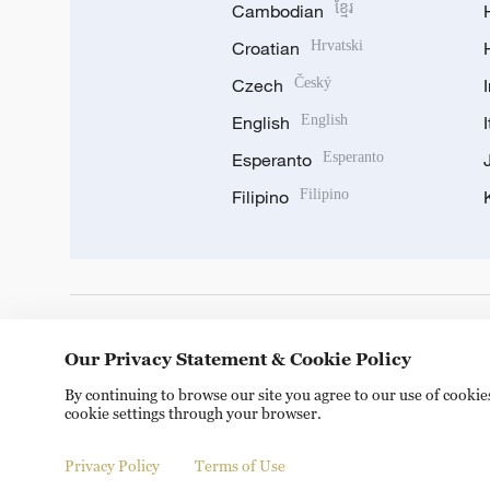
Cambodian
ខ្មែរ
Croatian
Hrvatski
Czech
Český
English
English
Esperanto
Esperanto
Filipino
Filipino
DOWNLOAD OUR APP
Our Privacy Statement & Cookie Policy
By continuing to browse our site you agree to our use of cooki
cookie settings through your browser.
Privacy Policy
Terms of Use
Copyright © 2024 CGTN.
京ICP备20000184号
京公网安