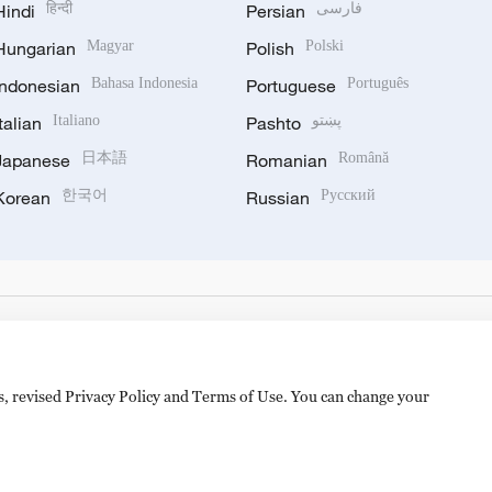
Hindi
हिन्दी
Persian
فارسی
Hungarian
Magyar
Polish
Polski
Indonesian
Bahasa Indonesia
Portuguese
Português
Italian
Italiano
Pashto
پښتو
Japanese
日本語
Romanian
Română
Korean
한국어
Russian
Русский
es, revised Privacy Policy and Terms of Use. You can change your
备 11010502050052号
Disinformation report hotline: 010-8506146