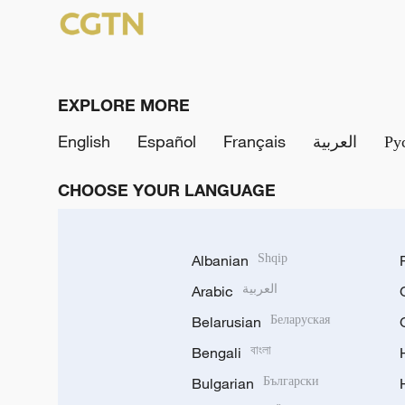
EXPLORE MORE
English
Español
Français
العربية
Ру
CHOOSE YOUR LANGUAGE
Albanian
Shqip
Arabic
العربية
Belarusian
Беларуская
Bengali
বাংলা
Bulgarian
Български