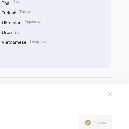
Thai
ไทย
Turkish
Türkçe
Ukrainian
Українська
Urdu
اردو
Vietnamese
Tiếng Việt
I agree
6