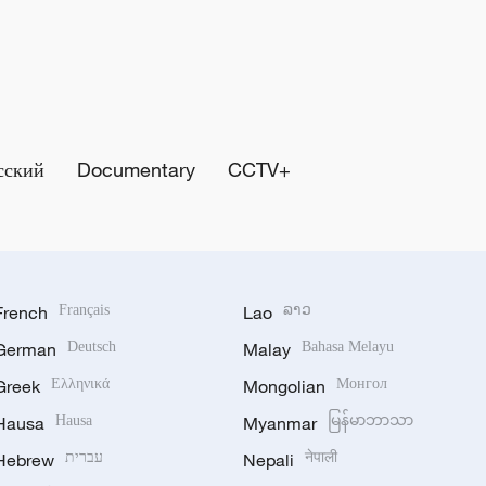
сский
Documentary
CCTV+
French
Français
Lao
ລາວ
German
Deutsch
Malay
Bahasa Melayu
Greek
Ελληνικά
Mongolian
Монгол
Hausa
Hausa
Myanmar
မြန်မာဘာသာ
Hebrew
עברית
Nepali
नेपाली