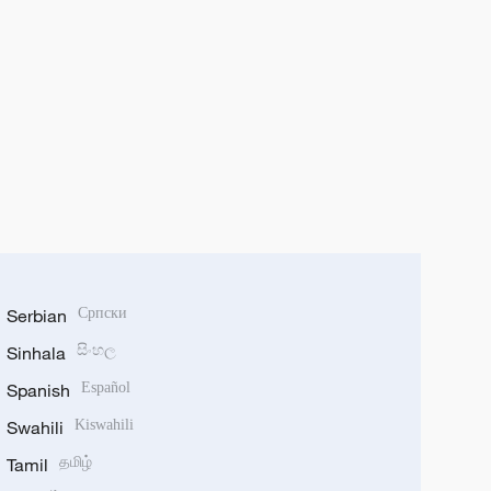
Serbian
Српски
Sinhala
සිංහල
Spanish
Español
Swahili
Kiswahili
Tamil
தமிழ்