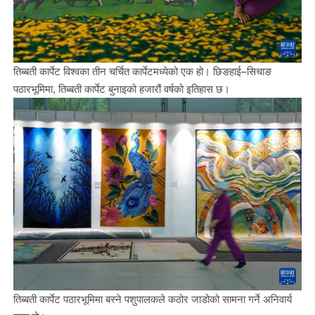
तिब्बती कार्पेट विश्वका तीन चर्चित कार्पेटमध्येको एक हो। छिङहाई–सिचाङ
पठारभूमिमा, तिब्बती कार्पेट बुनाइको हजारौं वर्षको इतिहास छ।
तिब्बती कार्पेट पठारभूमिमा बस्ने पशुपालकले कठोर जाडोको सामना गर्ने अनिवार्य