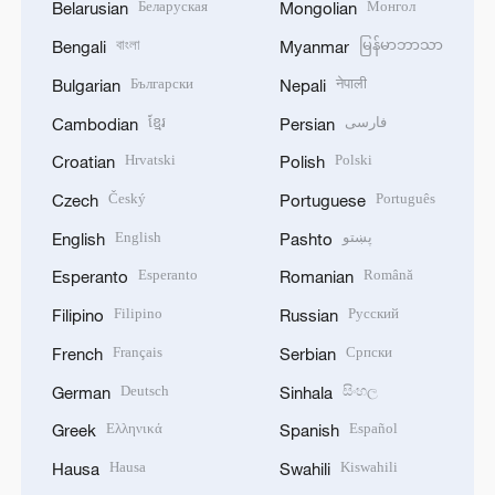
Беларуская
Монгол
Belarusian
Mongolian
বাংলা
မြန်မာဘာသာ
Bengali
Myanmar
Български
नेपाली
Bulgarian
Nepali
ខ្មែរ
فارسی
Cambodian
Persian
Hrvatski
Polski
Croatian
Polish
Český
Português
Czech
Portuguese
English
پښتو
English
Pashto
Esperanto
Română
Esperanto
Romanian
Filipino
Русский
Filipino
Russian
Français
Српски
French
Serbian
Deutsch
සිංහල
German
Sinhala
Ελληνικά
Español
Greek
Spanish
Hausa
Kiswahili
Hausa
Swahili