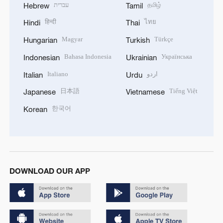
עברית
தமிழ்
Hebrew
Tamil
हिन्दी
ไทย
Hindi
Thai
Magyar
Türkçe
Hungarian
Turkish
Bahasa Indonesia
Українська
Indonesian
Ukrainian
Italiano
اردو
Italian
Urdu
日本語
Tiếng Việt
Japanese
Vietnamese
한국어
Korean
DOWNLOAD OUR APP