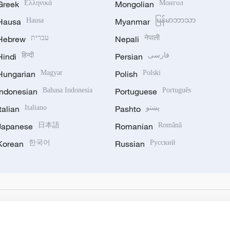
Greek
Ελληνικά
Mongolian
Монгол
Hausa
Hausa
Myanmar
မြန်မာဘာသာ
Hebrew
עברית
Nepali
नेपाली
Hindi
हिन्दी
Persian
فارسی
Hungarian
Magyar
Polish
Polski
Indonesian
Bahasa Indonesia
Portuguese
Português
Italian
Italiano
Pashto
پښتو
Japanese
日本語
Romanian
Română
Korean
한국어
Russian
Русский