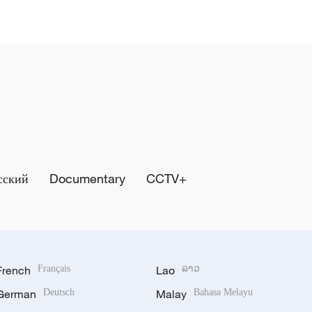
сский
Documentary
CCTV+
French
Français
Lao
ລາວ
German
Deutsch
Malay
Bahasa Melayu