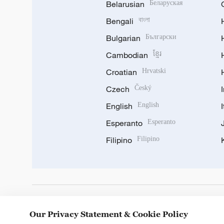
Belarusian
Беларуская
Bengali
বাংলা
Bulgarian
Български
Cambodian
ខ្មែរ
Croatian
Hrvatski
Czech
Český
English
English
Esperanto
Esperanto
Filipino
Filipino
DOWNLOAD OUR APP
Our Privacy Statement & Cookie Policy