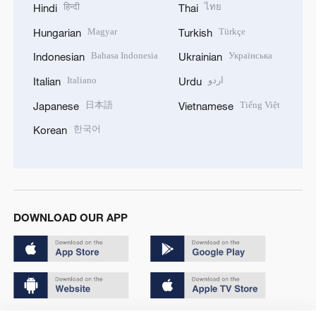
हिन्दी
ไทย
Hindi
Thai
Magyar
Türkçe
Hungarian
Turkish
Bahasa Indonesia
Українська
Indonesian
Ukrainian
Italiano
اردو
Italian
Urdu
日本語
Tiếng Việt
Japanese
Vietnamese
한국어
Korean
DOWNLOAD OUR APP