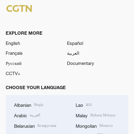
EXPLORE MORE
English
Español
Français
العربية
Русский
Documentary
CCTV+
CHOOSE YOUR LANGUAGE
Shqip
ລາວ
Albanian
Lao
العربية
Bahasa Melayu
Arabic
Malay
Беларуская
Монгол
Belarusian
Mongolian