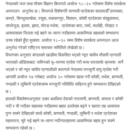
नेपालको जल तथा मौसम बिज्ञान बिभागले असोज १८–२० गतेसम्म विशेष सतर्कता
अपनाउन अनुरोध छ। विभागले विशेषगरि वागमती प्रदेशका काठमाडौँ उपत्यका,
काभ्रे, सिन्धुपाल्चोक, रसुवा, मकवानपुर, चितवन, कोशी प्रदेशका संखुवासभा,
ताप्लेजुङ, इलाम, झापा, मोरङ मधेश, प्रदेशका बारा, पर्सा, सर्लाही, रौतहट र
आसपासका जिल्ला भई बहने स–साना नदीहरुमा आकस्मिक बहावको सम्भावना
उच्च रहेको हुँदा मुख्यतः असोज १८–२० सम्म विशेष सतर्कता अपनाउन आज
अनुरोध गरेको राष्ट्रिय समाचार समितिले लेखेको छ।
विभागका अनुसार बंगालको खाडीमा विकसित भएको न्यून चापीय मौसमी प्रणाली
भारतको ओडिसाबाट जमिनको भू–भागमा प्रवेश गरी मध्य भारततर्फ क्रमशः सर्ने
भएको र सो न्यून चापीय प्रणालीको कारणले नेपालमा मनसुनी वायु प्रवेश गरी
आगामी असोज १७ गतेबाट असोज २० गतेसम्म खास गरी कोशी, मधेश, बागमती,
गण्डकी र लुम्बिनी प्रदेशसम्म मनसुनी गतिविधि सक्रिय हुने सम्भावना देखिएको
छ।
हालको विश्लेषणअनुसार उक्त अवधिमा देशको नारायणी, बागमती, कमला र कोशी
नदी र यी नदीका सहायक नदीहरुमा बहाव उल्लेख्य बढ्ने र खतरा तह आसपास
पुग्न सक्ने देखिएको साथै कोशी, बागमती, गण्डकी, लुम्बिनी र मधेश प्रदेशका
महाभारत, चुरे भई बहने स–साना नदीनालाहरुमा आकस्मिक बहाव हुन सक्ने
सम्भावना रहेको छ।