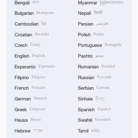
বাংলা
မြန်မာဘာသာ
Bengali
Myanmar
Български
नेपाली
Bulgarian
Nepali
ខ្មែរ
فارسی
Cambodian
Persian
Hrvatski
Polski
Croatian
Polish
Český
Português
Czech
Portuguese
English
پښتو
English
Pashto
Esperanto
Română
Esperanto
Romanian
Filipino
Русский
Filipino
Russian
Français
Српски
French
Serbian
Deutsch
සිංහල
German
Sinhala
Ελληνικά
Español
Greek
Spanish
Hausa
Kiswahili
Hausa
Swahili
עברית
தமிழ்
Hebrew
Tamil