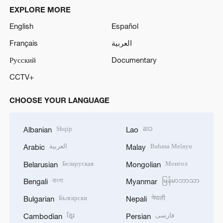
EXPLORE MORE
English
Español
Français
العربية
Русский
Documentary
CCTV+
CHOOSE YOUR LANGUAGE
Shqip
ລາວ
Albanian
Lao
العربية
Bahasa Melayu
Arabic
Malay
Беларуская
Монгол
Belarusian
Mongolian
বাংলা
မြန်မာဘာသာ
Bengali
Myanmar
Български
नेपाली
Bulgarian
Nepali
ខ្មែរ
فارسی
Cambodian
Persian