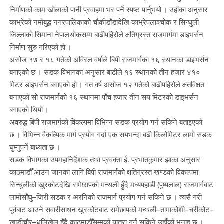
निर्माणको काम खोलाको पानी प्रवाहमा भर पर्ने स्पष्ट पार्नुभयो । उहाँका अनुसार
काभ्रेको नमोबुद्ध नगरपालिकाको चौकीडाँडादेखि काभ्रेपलाञ्चोक र सिन्धुली
जिल्लाको सिमाना नेपालथोकसम्म बाढीपहिरोले क्षतिग्रस्त राजमार्गमा डाइभर्सन
निर्माण सुरु गरिएको हो ।
असोज १७ र १८ गतेको अविरल वर्षाले बिपी राजमार्गका १६ स्थानका डाइभर्सन
बगाएको छ । सडक विभागका अनुसार बाढीले १६ स्थानको तीन हजार ४१०
मिटर डाइभर्सन बगाएको हो । गत वर्ष असोज १२ गतेको बाढीपहिरोले क्षतविक्षत
बनाएको सो राजमार्गको १६ स्थानमा पाँच हजार तीन सय मिटरको डाइभर्सन
बगाएको थियो ।
अवरुद्ध बिपी राजमार्गको विकल्पमा विभिन्न सडक प्रयोग गर्न सकिने बताइएको
छ । विभिन्न वैकल्पिक मार्ग प्रयोग गर्दा एक सयभन्दा बढी किलोमिटर लामो सडक
घुम्नुपर्ने बाध्यता छ ।
सडक विभागका उपमहानिर्देशक तथा प्रवक्ता ई. प्रभातकुमार झाका अनुसार
काठमाडौँ आउन जानका लागि बिपी राजमार्गको क्षतिग्रस्त खण्डको विकल्पमा
सिन्धुलीको खुरकोटदेखि रामेछापको मन्थली हुँदै मध्यपहाडी (पुष्पलाल) राजमार्गबाट
लामोसाँघु–जिरी सडक र अरनिको राजमार्ग प्रयोग गर्न सकिने छ । त्यसै गरी
पूर्वबाट आउने सवारीसाधन खुरकोटबाट रामेछापको मन्थली–तामाकोशी–चरीकोट–
खाडीचौर–धुलिखेल हुँदै काठमाडौँसम्मको यात्रा गर्न सकिने उहाँको भनाइ छ ।