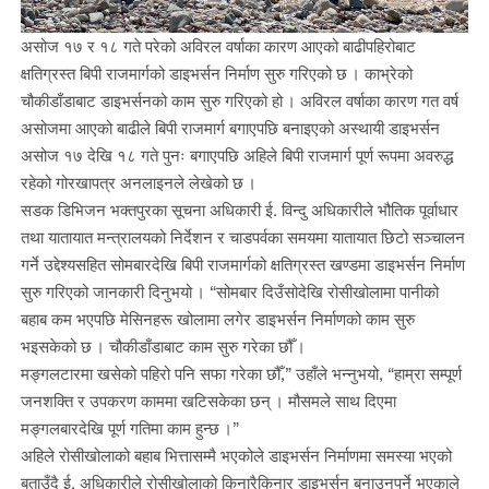
असोज १७ र १८ गते परेको अविरल वर्षाका कारण आएको बाढीपहिरोबाट
क्षतिग्रस्त बिपी राजमार्गको डाइभर्सन निर्माण सुरु गरिएको छ । काभ्रेको
चौकीडाँडाबाट डाइभर्सनको काम सुरु गरिएको हो । अविरल वर्षाका कारण गत वर्ष
असोजमा आएको बाढीले बिपी राजमार्ग बगाएपछि बनाइएको अस्थायी डाइभर्सन
असोज १७ देखि १८ गते पुनः बगाएपछि अहिले बिपी राजमार्ग पूर्ण रूपमा अवरुद्ध
रहेको गोरखापत्र अनलाइनले लेखेको छ ।
सडक डिभिजन भक्तपुरका सूचना अधिकारी ई. विन्दु अधिकारीले भौतिक पूर्वाधार
तथा यातायात मन्त्रालयको निर्देशन र चाडपर्वका समयमा यातायात छिटो सञ्चालन
गर्ने उद्देश्यसहित सोमबारदेखि बिपी राजमार्गको क्षतिग्रस्त खण्डमा डाइभर्सन निर्माण
सुरु गरिएको जानकारी दिनुभयो । “सोमबार दिउँसोदेखि रोसीखोलामा पानीको
बहाब कम भएपछि मेसिनहरू खोलामा लगेर डाइभर्सन निर्माणको काम सुरु
भइसकेको छ । चौकीडाँडाबाट काम सुरु गरेका छौँ ।
मङ्गलटारमा खसेको पहिरो पनि सफा गरेका छौँ,” उहाँले भन्नुभयो, “हाम्रा सम्पूर्ण
जनशक्ति र उपकरण काममा खटिसकेका छन् । मौसमले साथ दिएमा
मङ्गलबारदेखि पूर्ण गतिमा काम हुन्छ ।”
अहिले रोसीखोलाको बहाब भित्तासम्मै भएकोले डाइभर्सन निर्माणमा समस्या भएको
बताउँदै ई. अधिकारीले रोसीखोलाको किनारैकिनार डाइभर्सन बनाउनुपर्ने भएकाले