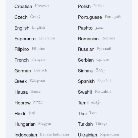
Hrvatski
Polski
Croatian
Polish
Český
Português
Czech
Portuguese
English
پښتو
English
Pashto
Esperanto
Română
Esperanto
Romanian
Filipino
Русский
Filipino
Russian
Français
Српски
French
Serbian
Deutsch
සිංහල
German
Sinhala
Ελληνικά
Español
Greek
Spanish
Hausa
Kiswahili
Hausa
Swahili
עברית
தமிழ்
Hebrew
Tamil
हिन्दी
ไทย
Hindi
Thai
Magyar
Türkçe
Hungarian
Turkish
Bahasa Indonesia
Українська
Indonesian
Ukrainian