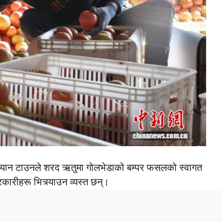
ियान टाउनले शरद ऋतुमा गोलभेडाको बम्पर फसलको स्वागत
ारीहरू भित्र्याउन व्यस्त छन्।