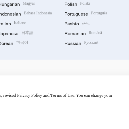
Hungarian
Magyar
Polish
Polski
Indonesian
Bahasa Indonesia
Portuguese
Português
Italian
Italiano
Pashto
پښتو
Japanese
日本語
Romanian
Română
Korean
한국어
Russian
Русский
es, revised Privacy Policy and Terms of Use. You can change your
备 11010502050052号
Disinformation report hotline: 010-8506146