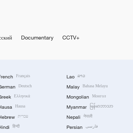
сский
Documentary
CCTV+
French
Français
Lao
ລາວ
German
Deutsch
Malay
Bahasa Melayu
Greek
Ελληνικά
Mongolian
Монгол
Hausa
Hausa
Myanmar
မြန်မာဘာသာ
Hebrew
עברית
Nepali
नेपाली
Hindi
हिन्दी
Persian
فارسی