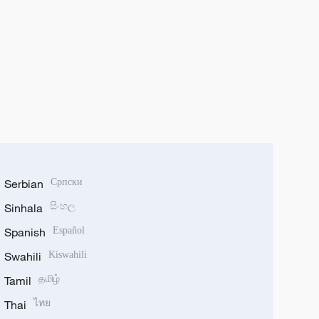
Serbian
Српски
Sinhala
සිංහල
Spanish
Español
Swahili
Kiswahili
Tamil
தமிழ்
Thai
ไทย