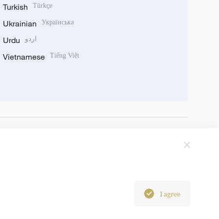
Turkish
Türkçe
Ukrainian
Українська
Urdu
اردو
Vietnamese
Tiếng Việt
I agree
6