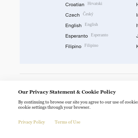
Croatian
Hrvatski
Czech
Český
English
English
Esperanto
Esperanto
Filipino
Filipino
DOWNLOAD OUR APP
Our Privacy Statement & Cookie Policy
By continuing to browse our site you agree to our use of cooki
cookie settings through your browser.
Privacy Policy
Terms of Use
Copyright © 2024 CGTN.
京ICP备20000184号
京公网安