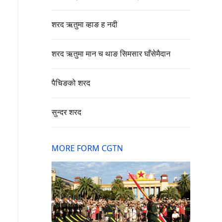
शरद ऋतुमा व्हाङ ह नदी
शरद ऋतुमा मान च थाङ सिमसार घाँसेमैदान
पैचिङको शरद
सुन्दर शरद
MORE FORM CGTN