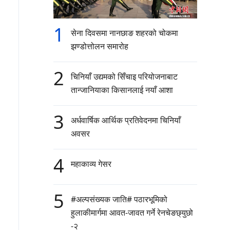
1
सेना दिवसमा नानछाङ शहरको चोकमा
झण्डोत्तोलन समारोह
2
चिनियाँ उद्यमको सिँचाइ परियोजनाबाट
तान्जानियाका किसानलाई नयाँ आशा
3
अर्धवार्षिक आर्थिक प्रतिवेदनमा चिनियाँ
अवसर
4
महाकाव्य गेसर
5
#अल्पसंख्यक जाति# पठारभूमिको
हुलाकीमार्गमा आवत-जावत गर्ने रेनचेङछ्युछो
-२