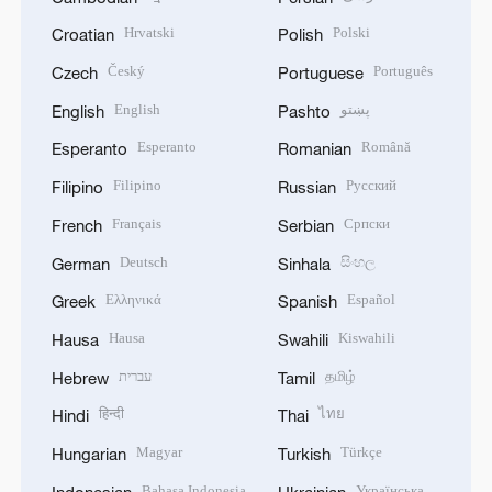
Hrvatski
Polski
Croatian
Polish
Český
Português
Czech
Portuguese
English
پښتو
English
Pashto
Esperanto
Română
Esperanto
Romanian
Filipino
Русский
Filipino
Russian
Français
Српски
French
Serbian
Deutsch
සිංහල
German
Sinhala
Ελληνικά
Español
Greek
Spanish
Hausa
Kiswahili
Hausa
Swahili
עברית
தமிழ்
Hebrew
Tamil
हिन्दी
ไทย
Hindi
Thai
Magyar
Türkçe
Hungarian
Turkish
Bahasa Indonesia
Українська
Indonesian
Ukrainian