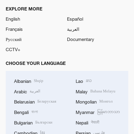
EXPLORE MORE
English
Español
Français
العربية
Русский
Documentary
CCTV+
CHOOSE YOUR LANGUAGE
Shqip
ລາວ
Albanian
Lao
العربية
Bahasa Melayu
Arabic
Malay
Беларуская
Монгол
Belarusian
Mongolian
বাংলা
မြန်မာဘာသာ
Bengali
Myanmar
Български
नेपाली
Bulgarian
Nepali
ខ្មែរ
فارسی
Cambodian
Persian