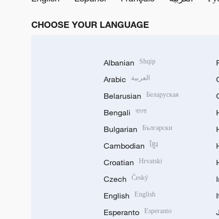
CHOOSE YOUR LANGUAGE
Albanian
Shqip
Arabic
العربية
Belarusian
Беларуская
Bengali
বাংলা
Bulgarian
Български
Cambodian
ខ្មែរ
Croatian
Hrvatski
Czech
Český
English
English
Esperanto
Esperanto