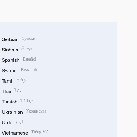
Serbian
Српски
Sinhala
සිංහල
Spanish
Español
Swahili
Kiswahili
Tamil
தமிழ்
Thai
ไทย
Turkish
Türkçe
Ukrainian
Українська
Urdu
اردو
Vietnamese
Tiếng Việt