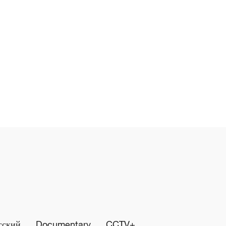
сский
Documentary
CCTV+