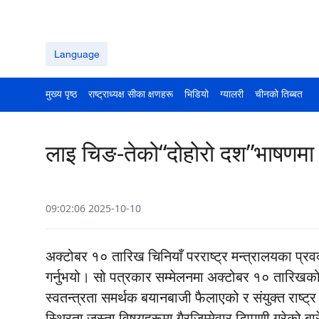
Language
मुख्य पृष्ठ
राष्ट्राध्यक्ष सीका क्षणहरू
भिडियो
ग्यालरी
चीनको तिब्बत
लाइ चिङ-तेको“दोहोरो दश”भाषणमा च
09:02:06 2025-10-10
अक्टोबर १० तारिख चिनियाँ परराष्ट्र मन्त्रालयका प्रव
गर्नुभयो। सो पत्रकार सम्मेलनमा अक्टोबर १० तारिखक
स्वतन्त्रता समर्थक बयानबाजी फैलाएको र संयुक्त राष्
स्थिरता जस्ता विषयहरूमा गैरजिम्मेवार टिप्पणी गरेको बार