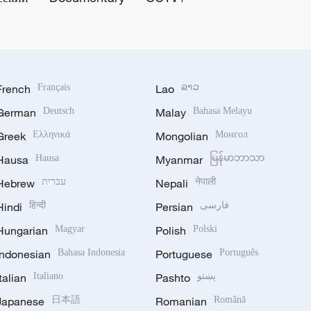
French
Français
Lao
ລາວ
German
Deutsch
Malay
Bahasa Melayu
Greek
Ελληνικά
Mongolian
Монгол
Hausa
Hausa
Myanmar
မြန်မာဘာသာ
Hebrew
עברית
Nepali
नेपाली
Hindi
हिन्दी
Persian
فارسی
Hungarian
Magyar
Polish
Polski
Indonesian
Bahasa Indonesia
Portuguese
Português
Italian
Italiano
Pashto
پښتو
Japanese
日本語
Romanian
Română