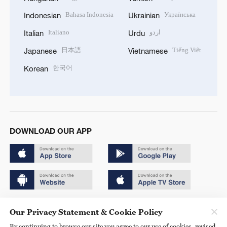
Bahasa Indonesia
Українська
Indonesian
Ukrainian
Italiano
اردو
Italian
Urdu
日本語
Tiếng Việt
Japanese
Vietnamese
한국어
Korean
DOWNLOAD OUR APP
Copyright © 2024 CGTN.
Our Privacy Statement & Cookie Policy
京ICP备20000184号
By continuing to browse our site you agree to our use of cookies, revised