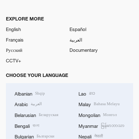
EXPLORE MORE
English
Español
Français
العربية
Русский
Documentary
CCTV+
CHOOSE YOUR LANGUAGE
Shqip
ລາວ
Albanian
Lao
العربية
Bahasa Melayu
Arabic
Malay
Беларуская
Монгол
Belarusian
Mongolian
বাংলা
မြန်မာဘာသာ
Bengali
Myanmar
Български
नेपाली
Bulgarian
Nepali