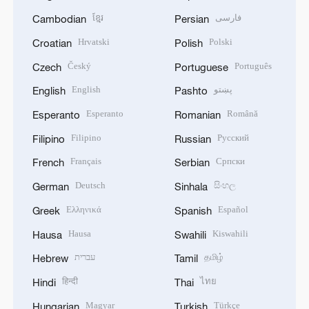
ខ្មែរ
فارسی
Cambodian
Persian
Hrvatski
Polski
Croatian
Polish
Český
Português
Czech
Portuguese
English
پښتو
English
Pashto
Esperanto
Română
Esperanto
Romanian
Filipino
Русский
Filipino
Russian
Français
Српски
French
Serbian
Deutsch
සිංහල
German
Sinhala
Ελληνικά
Español
Greek
Spanish
Hausa
Kiswahili
Hausa
Swahili
עברית
தமிழ்
Hebrew
Tamil
हिन्दी
ไทย
Hindi
Thai
Magyar
Türkçe
Hungarian
Turkish