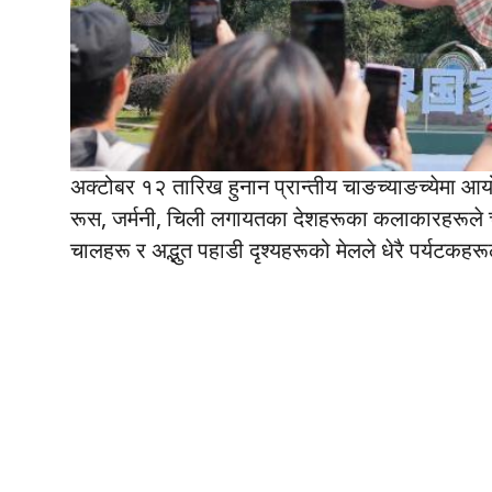
अक्टोबर १२ तारिख हुनान प्रान्तीय चाङच्याङच्येमा आयोज
रूस, जर्मनी, चिली लगायतका देशहरूका कलाकारहरूले च
चालहरू र अद्भुत पहाडी दृश्यहरूको मेलले धेरै पर्यटकह