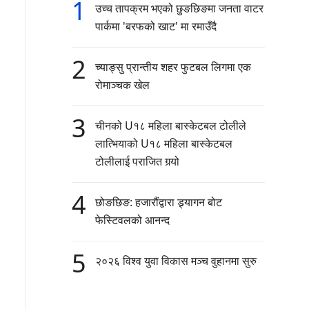
1
उच्च तापक्रम भएको छुङछिङमा जनता वाटर
पार्कमा 'बरफको खाट' मा रमाउँदै
2
च्याङ्सु प्रान्तीय शहर फुटबल लिगमा एक
रोमाञ्चक खेल
3
चीनको U१८ महिला बास्केटबल टोलीले
लात्भियाको U१८ महिला बास्केटबल
टोलीलाई पराजित गर्‍यो
4
छोङछिङ: हजारौंद्वारा ड्र्यागन बोट
फेस्टिवलको आनन्द
5
२०२६ विश्व युवा विकास मञ्च वुहानमा सुरु