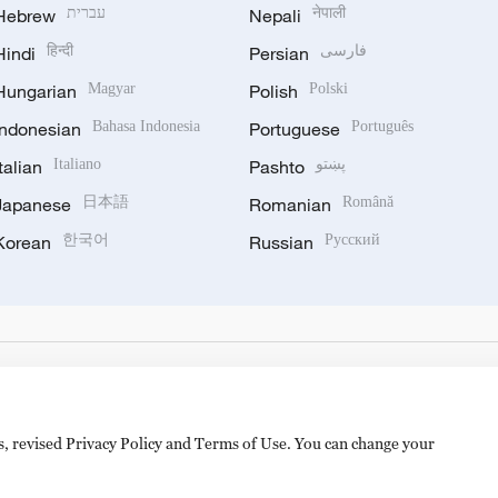
Hebrew
עברית
Nepali
नेपाली
Hindi
हिन्दी
Persian
فارسی
Hungarian
Magyar
Polish
Polski
Indonesian
Bahasa Indonesia
Portuguese
Português
Italian
Italiano
Pashto
پښتو
Japanese
日本語
Romanian
Română
Korean
한국어
Russian
Русский
es, revised Privacy Policy and Terms of Use. You can change your