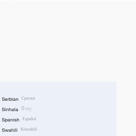
Serbian
Српски
Sinhala
සිංහල
Spanish
Español
Swahili
Kiswahili