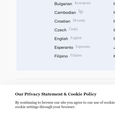
Bulgarian
Български
Cambodian
ខ្មែរ
Croatian
Hrvatski
Czech
Český
English
English
Esperanto
Esperanto
Filipino
Filipino
DOWNLOAD OUR APP
Our Privacy Statement & Cookie Policy
By continuing to browse our site you agree to our use of cooki
cookie settings through your browser.