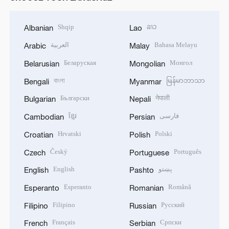
Shqip
ລາວ
Albanian
Lao
العربية
Bahasa Melayu
Arabic
Malay
Беларуская
Монгол
Belarusian
Mongolian
বাংলা
မြန်မာဘာသာ
Bengali
Myanmar
Български
नेपाली
Bulgarian
Nepali
ខ្មែរ
فارسی
Cambodian
Persian
Hrvatski
Polski
Croatian
Polish
Český
Português
Czech
Portuguese
English
پښتو
English
Pashto
Esperanto
Română
Esperanto
Romanian
Filipino
Русский
Filipino
Russian
Français
Српски
French
Serbian