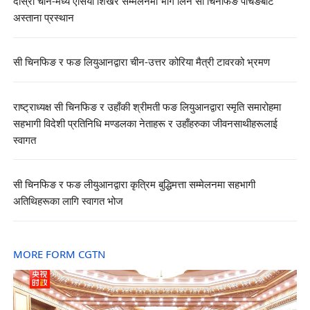
दोस्रो चीन-मध्य एसिया शिखर सम्मेलनमा भाग लिन सी चिनफिङ पैचिङबाट
अस्ताना प्रस्थान
सी चिनफिङ र फङ लियुआनद्वारा चीन-उत्तर कोरिया मैत्री टावरको भ्रमण
राष्ट्राध्यक्ष सी चिनफिङ र उहाँकी श्रीमती फङ लियुआनद्वारा स्मृति समारोहमा
सहभागी विदेशी प्रतिनिधि मण्डलका नेताहरू र उहाँहरुका जीवनसाथीहरूलाई
स्वागत
सी चिनफिङ र फङ लीयुआनद्वारा कृत्रिम बुद्धिमत्ता सम्मेलनमा सहभागी
अतिथिहरूका लागि स्वागत भोज
MORE FORM CGTN