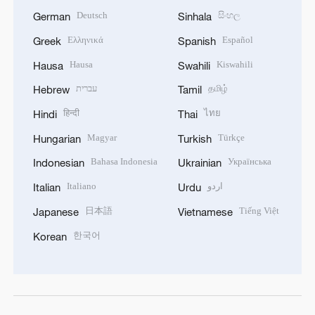
Deutsch
සිංහල
German
Sinhala
Ελληνικά
Español
Greek
Spanish
Hausa
Kiswahili
Hausa
Swahili
עברית
தமிழ்
Hebrew
Tamil
हिन्दी
ไทย
Hindi
Thai
Magyar
Türkçe
Hungarian
Turkish
Bahasa Indonesia
Українська
Indonesian
Ukrainian
Italiano
اردو
Italian
Urdu
日本語
Tiếng Việt
Japanese
Vietnamese
한국어
Korean