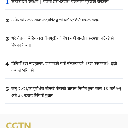
1
सीजीटीएन सर्वेक्षण | चाइना ट्राभलद्वारा विश्वव्यापी प्रशंसा संकलन
2
अमेरिकी नकारात्मक कदमविरुद्ध चीनको प्रतिरोधात्मक कदम
3
धेरै देशका मिडियाद्वारा चीनप्रतिको विश्वव्यापी सन्तोष क्रमशः बढिरहेको
विषयबारे चर्चा
4
चिनियाँ रक्षा मन्त्रालय: जापानको नयाँ संस्करणको《रक्षा श्वेतपत्र》झुठो
कथाले भरिएको
5
सन् २०२६को पूर्वार्धमा चीनको सेवाको आयात-निर्यात कुल रकम ३७ खर्ब ७९
अर्ब ७५ करोड चिनियाँ युआन