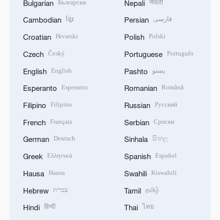
Български
नेपाली
Bulgarian
Nepali
ខ្មែរ
فارسی
Cambodian
Persian
Hrvatski
Polski
Croatian
Polish
Český
Português
Czech
Portuguese
English
پښتو
English
Pashto
Esperanto
Română
Esperanto
Romanian
Filipino
Русский
Filipino
Russian
Français
Српски
French
Serbian
Deutsch
සිංහල
German
Sinhala
Ελληνικά
Español
Greek
Spanish
Hausa
Kiswahili
Hausa
Swahili
עברית
தமிழ்
Hebrew
Tamil
हिन्दी
ไทย
Hindi
Thai