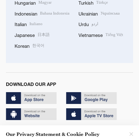
Magyar
Türkçe
Hungarian
Turkish
Bahasa Indonesia
Українська
Indonesian
Ukrainian
Italiano
اردو
Italian
Urdu
日本語
Tiếng Việt
Japanese
Vietnamese
한국어
Korean
DOWNLOAD OUR APP
Copyright © 2024 CGTN.
Our Privacy Statement & Cookie Policy