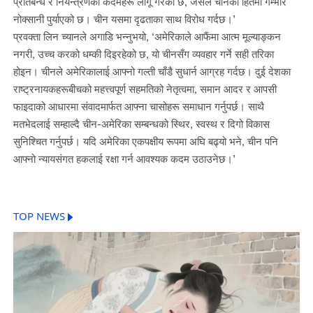
प्रतिबन्ध र नियन्त्रणका कदमहरू लागू गरेको छ, जसले चीनको हितमा गम्भीर
नोक्सानी पुर्याएको छ। चीन यसमा दृढताका साथ विरोध गर्दछ।’
प्रवक्ता लिन च्यानले अगाडि भन्नुभयो, ‘अमेरिकाले आफैंमा आत्म मूल्याङ्कन
नगरी, उच्च करको धम्की दिइरहेको छ, यो चीनसँग व्यवहार गर्ने सही तरिका
होइन। चीनले अमेरिकालाई आफ्नो गल्ती चाँडै सुधार्न आग्रह गर्दछ। दुई देशका
राष्ट्रनायकहरूबीचको महत्त्वपूर्ण सहमतिको नेतृत्वमा, समान आदर र आपसी
फाइदाको आधारमा संवादमार्फत आफ्ना चासोहरू समाधान गर्नुपर्छ। साथै
मतभेदलाई सम्हाल्दै चीन-अमेरिका सम्बन्धको स्थिर, स्वस्थ र दिगो विकास
सुनिश्चित गर्नुपर्छ। यदि अमेरिका एकपक्षीय रूपमा अघि बढ्यो भने, चीन पनि
आफ्नो न्यायसंगत हकलाई रक्षा गर्न आवश्यक कदम उठाउनेछ।’
TOP NEWS