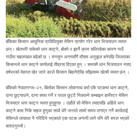
बाँकेका किसान आधुनिक प्रविधियुक्त मेसिन प्रयोग गरेर धान भित्र्याउन व्यस्त
छन्। खेतभरि पाकेको धान काट्ने, बोक्ने र झार्ने क्रम चलिरहेका कारण गाउँ
गाउँमा चहलपहल बढेको छ । मनसुन अन्त्यसँगै मौसम अनुकूल बनेपछि जिल्लाका
किसानले धान काट्ने कार्यलाई तीव्रता दिएका हुन् । समयमै धान भित्र्याउन नपाए
वर्षभरको मेहनत खेर जाने डरले किसान बिहानैदेखि साँझसम्म खेतमै व्यस्त छन् ।
बाँकेको नेपालगन्ज–२१, बिर्ताका किसान लोकनाथ वर्मा एकै पटकमा धान काट्ने,
दाना छुट्याउने, दाना सफा गर्ने र पराल छुट्टै निकाल्ने कम्बाइन हार्भेस्टर मेसिन
भित्र्याएर धान काट्न व्यस्त हुनुहुन्छ । उहाँले सो मेसिन ल्याएपछि अहिले धान
काट्ने काम निकै सहज हुनुका साथै धेरै जनाले लामो समय लगाएर गर्ने कार्यलाई
मेसिनले तत्काल नै गरिदिने भएकाले एक पटक लगानी लागे पनि धेरै सरल भएको
बताउनुभयो।