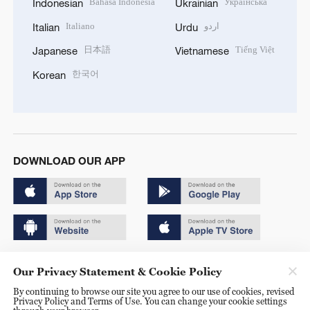
Bahasa Indonesia
Українська
Indonesian
Ukrainian
Italiano
اردو
Italian
Urdu
日本語
Tiếng Việt
Japanese
Vietnamese
한국어
Korean
DOWNLOAD OUR APP
Copyright © 2024 CGTN.
Our Privacy Statement & Cookie Policy
京ICP备20000184号
By continuing to browse our site you agree to our use of cookies, revised
Privacy Policy and Terms of Use. You can change your cookie settings
京公网安备 11010502050052号