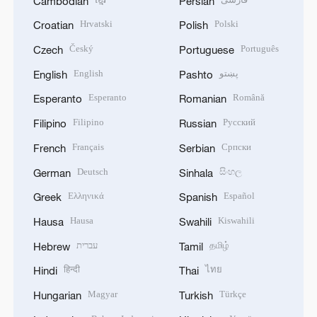
Cambodian
Persian
Hrvatski
Polski
Croatian
Polish
Český
Português
Czech
Portuguese
English
پښتو
English
Pashto
Esperanto
Română
Esperanto
Romanian
Filipino
Русский
Filipino
Russian
Français
Српски
French
Serbian
Deutsch
සිංහල
German
Sinhala
Ελληνικά
Español
Greek
Spanish
Hausa
Kiswahili
Hausa
Swahili
עברית
தமிழ்
Hebrew
Tamil
हिन्दी
ไทย
Hindi
Thai
Magyar
Türkçe
Hungarian
Turkish