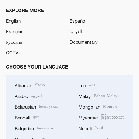
EXPLORE MORE
English
Español
Français
العربية
Русский
Documentary
CCTV+
CHOOSE YOUR LANGUAGE
Shqip
ລາວ
Albanian
Lao
العربية
Bahasa Melayu
Arabic
Malay
Беларуская
Монгол
Belarusian
Mongolian
বাংলা
မြန်မာဘာသာ
Bengali
Myanmar
Български
नेपाली
Bulgarian
Nepali
ខ្មែរ
فارسی