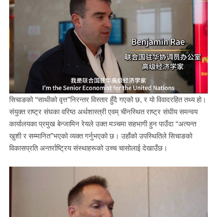
सिचाङको “साथीको वृत्त”निरन्तर विस्तार हुँदै गएको छ, र यो विवादरहित तथ्य हो।
संयुक्त राष्ट्र संघका वरिष्ठ अर्थशास्त्री एवम् चीनस्थित राष्ट्र संघीय समन्वय
कार्यालयका प्रमुख बेन्जामिन रेयले उक्त मञ्चमा सहभागी हुन पाउँदा “अत्यन्त
खुशी र सम्मानित”भएको व्यक्त गर्नुभएको छ। उहाँको उपस्थितिले सिचाङको
विकासप्रति अन्तर्राष्ट्रिय संस्थाहरूको उच्च चासोलाई देखाउँछ।