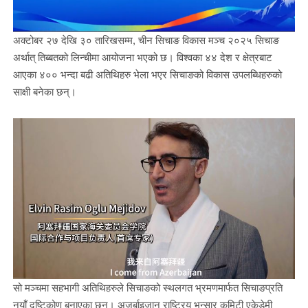
अक्टोबर २७ देखि ३० तारिखसम्म, चीन सिचाङ विकास मञ्च २०२५ सिचाङ
अर्थात् तिब्बतको लिन्चीमा आयोजना भएको छ। विश्वका ४४ देश र क्षेत्रबाट
आएका ४०० भन्दा बढी अतिथिहरु भेला भएर सिचाङको विकास उपलब्धिहरुको
साक्षी बनेका छन्।
सो मञ्चमा सहभागी अतिथिहरुले सिचाङको स्थलगत भ्रमणमार्फत सिचाङप्रति
नयाँ दृष्टिकोण बनाएका छन्। अजर्बाइजान राष्ट्रिय भन्सार कमिटी एकेडेमी