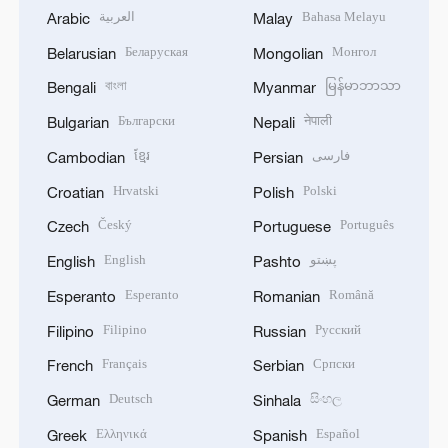
العربية
Bahasa Melayu
Arabic
Malay
Беларуская
Монгол
Belarusian
Mongolian
বাংলা
မြန်မာဘာသာ
Bengali
Myanmar
Български
नेपाली
Bulgarian
Nepali
ខ្មែរ
فارسی
Cambodian
Persian
Hrvatski
Polski
Croatian
Polish
Český
Português
Czech
Portuguese
English
پښتو
English
Pashto
Esperanto
Română
Esperanto
Romanian
Filipino
Русский
Filipino
Russian
Français
Српски
French
Serbian
Deutsch
සිංහල
German
Sinhala
Ελληνικά
Español
Greek
Spanish