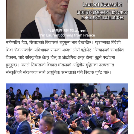
भविष्यतिर हेर्दा, सिचाङको विकासले बहुमूल्य भाव देखाउँछ। फ्रान्सका विदेशी
शिक्षा सेवाअन्तर्गत अभिभावक संघका अध्यक्ष लोराँ बूसेलेट “सिचाङको सम्भावित
विकास, चाहे सांस्कृतिक क्षेत्र होस् वा औद्योगिक क्षेत्र होस्” बुझ्ने पर्खाइमा
हुनुहुन्छ। यसले सिचाङको विकास मोडलको अद्वितीय बुद्धिमत्ता परम्परागत
संस्कृतिको संरक्षणका साथै आधुनिक सभ्यताको पनि विकास पुष्टि गर्छ।