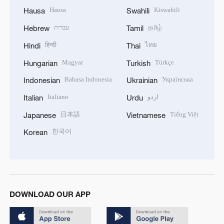
Hausa
Kiswahili
Hausa
Swahili
עברית
தமிழ்
Hebrew
Tamil
हिन्दी
ไทย
Hindi
Thai
Magyar
Türkçe
Hungarian
Turkish
Bahasa Indonesia
Українська
Indonesian
Ukrainian
Italiano
اردو
Italian
Urdu
日本語
Tiếng Việt
Japanese
Vietnamese
한국어
Korean
DOWNLOAD OUR APP