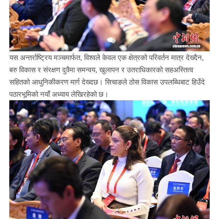
यस अन्तर्राष्ट्रिय मञ्चमार्फत, विश्वले केवल एक क्षेत्रको परिवर्तन मात्र देख्दैन,
बरु विकास र संरक्षण दुवैमा समन्वय, खुलापन र उतराधिकारको सहअस्तित्व
सहितको आधुनिकीकरण मार्ग देख्दछ। सिचाङले ठोस विकास उपलब्धिबाट हिउँदे
पठारभूमिको नयाँ अध्याय लेखिरहेको छ।